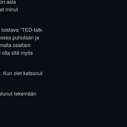
on asia
vat minut
 loistava “TED-talk-
deossa puhutaan ja
malta osaltani
 olla sitä myös
. Kun olet katsonut
outunut tekemään