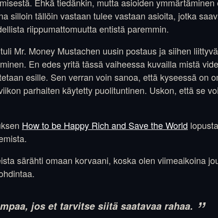
tymisestä. Ehkä tiedänkin, mutta asioiden ymmärtäminen 
a silloin tällöin vastaan tulee vastaan asioita, jotka saa
llista riippumattomuutta entistä paremmin.
tuli Mr. Money Mustachen uusin postaus ja siihen liittyvä
tyminen. En edes yritä tässä vaiheessa kuvailla mistä vi
otetaan esille. Sen verran voin sanoa, että kyseessä on o
ikon parhaiten käytetty puolituntinen. Uskon, että se voi
auksen
How to be Happy Rich and Save the World
lopusta
kemista.
eista särähti omaan korvaani, koska olen viimeaikoina j
ohdintaa.
mpaa, jos et tarvitse siitä saatavaa rahaa.