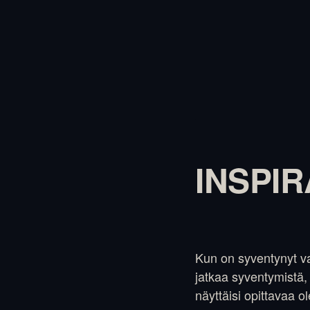
INSPI
Kun on syventynyt va
jatkaa syventymistä
näyttäisi opittavaa o