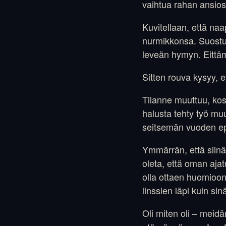
vaihtua rahan ansios
Kuvitellaan, että naa
nurmikkonsa. Suostut
leveän hymyn. Eittämä
Sitten rouva kysyy, e
Tilanne muuttuu, kos
halusta tehty työ muu
seitsemän vuoden e
Ymmärrän, että siinä
oleta, että oman ajat
olla ottaen huomioon
linssien läpi kuin si
Oli miten oli – meidän