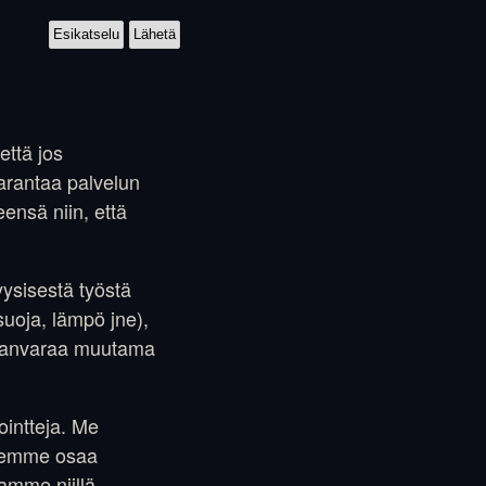
että jos
arantaa palvelun
ensä niin, että
yysisestä työstä
suoja, lämpö jne),
innanvaraa muutama
ointteja. Me
a emme osaa
amme niillä