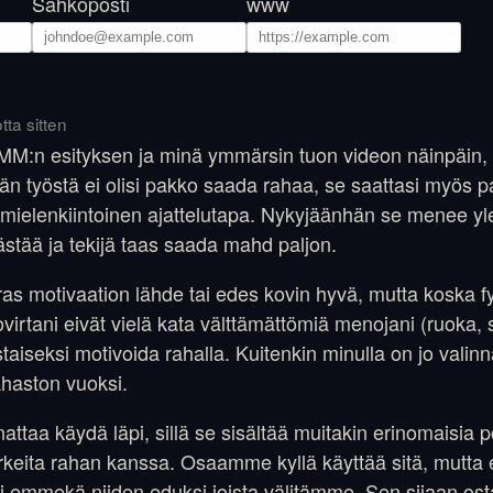
Sähköposti
www
tta sitten
M:n esityksen ja minä ymmärsin tuon videon näinpäin, 
n työstä ei olisi pakko saada rahaa, se saattasi myös p
 mielenkiintoinen ajattelutapa. Nykyjäänhän se menee yle
stää ja tekijä taas saada mahd paljon.
as motivaation lähde tai edes kovin hyvä, mutta koska f
virtani eivät vielä kata välttämättömiä menojani (ruoka, 
istaiseksi motivoida rahalla. Kuitenkin minulla on jo val
ahaston vuoksi.
ttaa käydä läpi, sillä se sisältää muitakin erinomaisia p
rkeita rahan kanssa. Osaamme kyllä käyttää sitä, mutt
i emmekä niiden eduksi joista välitämme. Sen sijaan ost