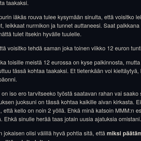
ta taakaksi.
purin iäkäs rouva tulee kysymään sinulta, että voisitko l
, leikkaat nurmikon ja tunnet auttaneesi. Saat palkkana i
ttä tulet itsekin hyvälle tuulelle.
ttä voisitko tehdä saman joka toinen viikko 12 euron tunti
ka toisille meistä 12 eurossa on kyse palkinnosta, mutta 
ttuu tässä kohtaa taakaksi. Et tietenkään voi kieltäytyä,
päonni.
 on iso ero tarvitseeko työstä saatavan rahan vai saako 
uksen juoksuni on tässä kohtaa kaikille aivan kirkasta. E
, että kello on noin 2 yöllä. Ehkä minä katsoin MMM:n esi
nä. Ehkä sinulle herää taas jotain uusia ajatuksia omistani
 jokaisen olisi välillä hyvä pohtia sitä, että
miksi päätä