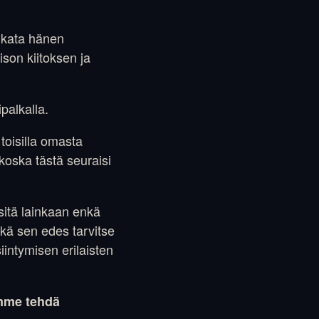
eikata hänen
son kiitoksen ja
palkalla.
toisilla omasta
 koska tästä seuraisi
sitä lainkaan enkä
ikä sen edes tarvitse
intymisen erilaisten
.
mme tehdä