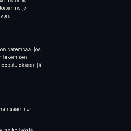
ttäisimme jo
ivan.
n on parempaa, jos
ön tekemisen
 lopputulokseen jäi
rahan saaminen
vitsetko työstä