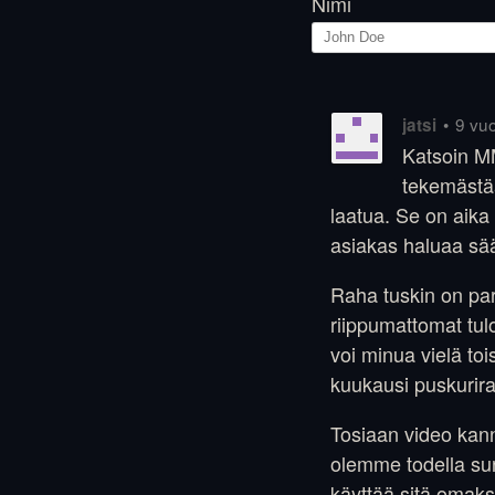
Nimi
•
9 vuo
jatsi
Katsoin MM
tekemästää
laatua. Se on aika
asiakas haluaa sää
Raha tuskin on par
riippumattomat tulo
voi minua vielä to
kuukausi puskurir
Tosiaan video kanna
olemme todella su
käyttää sitä omaks