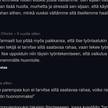
n lisää huolta, murhetta ja stressiä sen sijaan, että käy
an siihen, minkä vuoksi väitämme sitä itsellemme haal
•
9 vuotta sitten
.Ohatta
armasti tuo pitää myös paikkansa, että itse työnlaatuki
en tekijä ei tarvitse siitä saatavaa rahaa, vaan tekee ty
 Itse uppoiduin niin täysin työntekemiseen, että vaikutus
ienemmälle huomiolle.
staa
a sitten
n parempaa kun ei tarvitse siitä saatavaa rahaa, voiko 
yön huonommaksi"
ppujenlopuksi takaisin tilanteeseen, jossa kysytään "tar