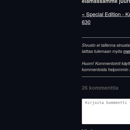
elämässämme juuri 
« Special Edition - 
630
Sivusto ei tallenna sinusta
laittaa tulemaan myös
meil
Huom! Kommentointi käyttää
kommentoida helpommin samo
26 kommenttia