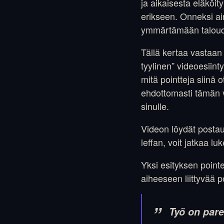
ja aikaisesta eläköi
erikseen. Onneksi ain
ymmärtämään taloude
Tällä kertaa vastaan 
tyylinen” videoesiin
mitä pointteja siinä 
ehdottomasti tämän vi
sinulle.
Videon löydät post
leffan, voit jatkaa lu
Yksi esityksen point
aiheeseen liittyvää p
Työ on pare