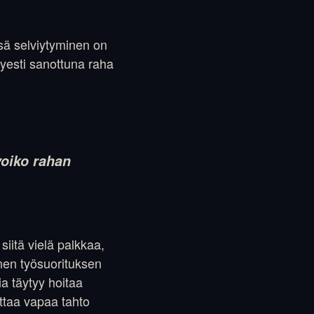
sä selviytyminen on
hyesti sanottuna raha
voiko rahan
siitä vielä palkkaa,
nen työsuorituksen
ia täytyy hoitaa
ttaa vapaa tahto