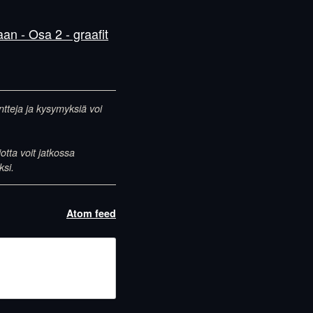
an - Osa 2 - graafit
entteja ja kysymyksiä voi
otta voit jatkossa
ksi.
Atom feed