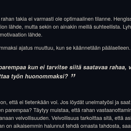
rahan takia ei varmasti ole optimaalinen tilanne. Hengis
tion lähde, mutta sekin on ainakin meillä suhteellista. Ly
 motivaation lähde.
emmaksi ajatus muuttuu, kun se käännetään päälaelleen.
parempaa kun ei tarvitse siitä saatavaa rahaa, 
taa työn huonommaksi?
, että ei tietenkään voi. Jos löydät unelmatyösi ja saat 
 sen parempaa? Täytyy muistaa, että rahan vastaanottami
aan velvollisuuden. Velvollisuus tarkoittaa sitä, että as
asian on aikaisemmin halunnut tehdä omasta tahdosta, saa