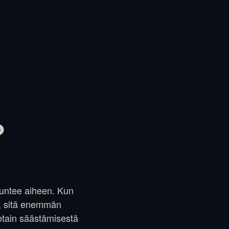
?
tuntee aiheen. Kun
i, sitä enemmän
 jotain säästämisestä