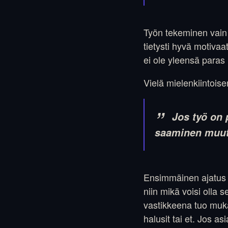
Työn tekeminen vain 
tietysti hyvä motivaa
ei ole yleensä paras
Vielä mielenkiintois
Jos työ on 
saaminen muut
Ensimmäinen ajatus on
niin mikä voisi olla
vastikkeena tuo mukan
halusit tai et. Jos 