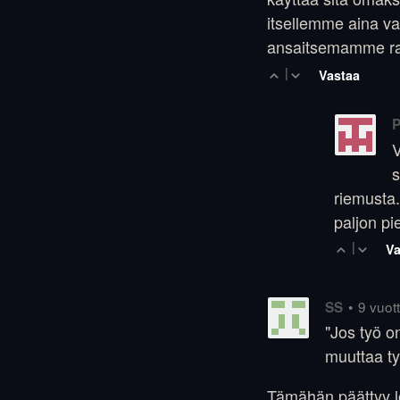
itsellemme aina vaa
ansaitsemamme rah
|
Vastaa
P
V
s
riemusta.
paljon p
|
Va
•
9 vuott
SS
"Jos työ o
muuttaa t
Tämähän päättyy lo