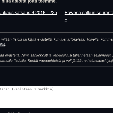
.
niitä asioita joita teemme
Kuukausikatsaus 9 2016 - 225
Poweria salkun seuranta
»
 mitään tietoja tai käytä evästeitä, kun luet artikkeleita. Toiveita, komm
illä
.
 evästeitä. Nimi, sähköposti ja verkkosivusi tallennetaan selaimeesi, j
illa tiedoilla. Kentät vapaaehtoisia ja voit jättää ne halutessasi tyhji