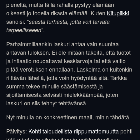
pieneltä, mutta tällä rahalla pystyy elämään
oikeasti jo todella rikasta elämää. Kuten
Kitupiikki
sanoisi: “
säästä turhasta, jotta voit tärvätä
“.
tarpeelliseeen
Parhaimmillaankin laskuri antaa vain suuntaa
antavan tuloksen. Ei ole mitään takeita, että tuotot
ja inflaatio noudattavat keskiarvoja tai että valtio
pitää verotuksen ennallaan. Laskelma on kuitenkin
riittävän lähellä, jotta voin hyödyntää sitä. Tarkka
summa tekee minulle säästämisestä ja
sijoittamisesta selvästi mielekkäämpää, joten
laskuri on siis tehnyt tehtävänsä.
Nyt minulla on konkreettinen maali, mihin tähdätä.
Päivitys:
Kohti taloudellista riippumattomuutta
pohti
tätä aihetta jo aikoja sitten ja poikkeuksellisen