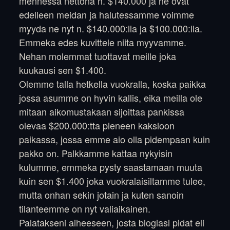
mennessa nettona n. $140.000 ja ne ovat
edelleen meidan ja halutessamme voimme
myyda ne nyt n. $140.000:lla ja $100.000:lla.
Emmeka edes kuvittele niita myyvamme.
Nehan molemmat tuottavat meille joka
kuukausi sen $1.400.
Olemme talla hetkella vuokralla, koska paikka
jossa asumme on hyvin kallis, eika meilla ole
mitaan aikomustakaan sijoittaa pankissa
olevaa $200.000:tta pieneen kaksioon
paikassa, jossa emme aio olla pidempaan kuin
pakko on. Palkkamme kattaa nykyisin
kulumme, emmeka pysty saastamaan muuta
kuin sen $1.400 joka vuokralaisiltamme tulee,
mutta onhan sekin jotain ja kuten sanoin
tilanteemme on nyt valiaikainen.
Palatakseni aiheeseen, josta blogiasi pidat eli