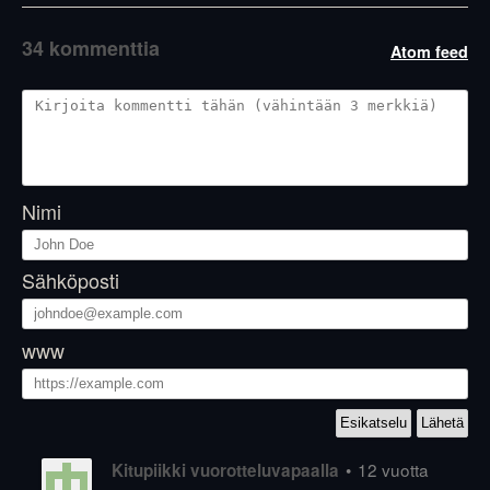
34 kommenttia
Atom feed
Nimi
Sähköposti
www
•
12 vuotta
Kitupiikki vuorotteluvapaalla