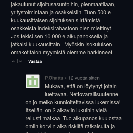
jakautunut sijoitusasuntoihin, pienmaatilaan,
yritystoimintaan ja osakkeisiin. Tuon 500 e
kuukausittaisen sijoituksen siirtämistä
osakkeista indeksirahastoon olen miettinyt..
Jos tekisi sen 10 000 e alkupanoksella ja
jatkaisi kuukausittain.. Myöskin isokuluisen
omakotitalon myymistä olemme harkinneet.
|
Vastaa
•
12 vuotta sitten
P.Ohatta
Mukava, että on löytynyt jotain
luettavaa. Nettovarallisuutenne
on jo melko kunnioitettavissa lukemissa!
Itselläni on 2 alkaviin lukuihin vielä
reilusti matkaa. Tuo alkupanos kuulostaa
omiin korviin aika riskiltä ratkaisulta ja