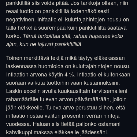
pankkitiliä siis voida pitää. Jos tarkkoja ollaan, niin
reaalituotto on pankkitilillä todennäköisesti
negativinen. Inlfaatio eli kuluttajahintojen nousu on
tällä hetkellä suurempaa kuin pankkitililtä saatava
korko.
Tämä tarkoittaa sitä, rahaa hupenee koko
ajan, kun ne lojuvat pankkitilillä.
Toinen merkittävä tekijä mikä täytyy eläkekassan
laskennassa huomioida on kuluttajahintojen nousu.
Inflaation arvona käytin 4 %. Inflaatio ei kuitenkaan
suoraan vaikuta tuottoihin vaan kustannuksiini.
Laskin excelin avulla kuukausittain tarvitsemalleni
rahamäärälle tulevan arvon päivämäärään, jolloin
jään eläkkeelle. Tuleva arvo perustuu siihen, että
inflaatio nostaa valitun prosentin verran hintoja
vuodessa. Haluan siis tietää paljonko ostamani
kahvikuppi maksaa eläkkeelle jäädessäni.