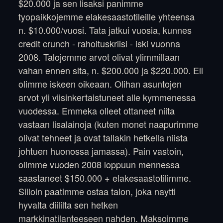
$20.000 ja sen lisaksi panimme
tyopaikkojemme elakesaastotileille yhteensa
n. $10.000/vuosi. Tata jatkui vuosia, kunnes
credit crunch - rahoituskriisi - iski vuonna
2008. Talojemme arvot olivat ylimmillaan
vahan ennen sita, n. $200.000 ja $220.000. Eli
olimme iskeen oikeaan. Olihan asuntojen
arvot yli viisinkertaistuneet alle kymmenessa
vuodessa. Emmeka olleet ottaneet niita
vastaan lisalainoja (kuten monet naapurimme
olivat tehneet ja ovat tallakin hetkella niista
johtuen huonossa jamassa). Pain vastoin,
olimme vuoden 2008 loppuun mennessa
saastaneet $150.000 + elakesaastotilimme.
Silloin paatimme ostaa talon, joka naytti
hyvalta diililta sen hetken
markkinatilanteeseen nahden. Maksoimme