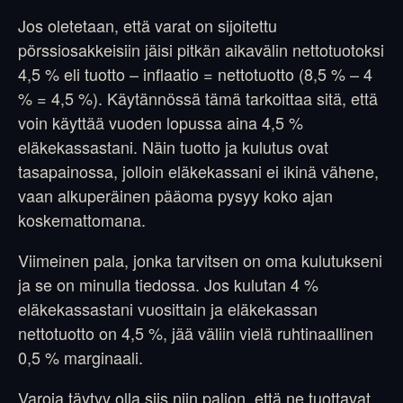
Jos oletetaan, että varat on sijoitettu
pörssiosakkeisiin jäisi pitkän aikavälin nettotuotoksi
4,5 % eli tuotto – inflaatio = nettotuotto (8,5 % – 4
% = 4,5 %). Käytännössä tämä tarkoittaa sitä, että
voin käyttää vuoden lopussa aina 4,5 %
eläkekassastani. Näin tuotto ja kulutus ovat
tasapainossa, jolloin eläkekassani ei ikinä vähene,
vaan alkuperäinen pääoma pysyy koko ajan
koskemattomana.
Viimeinen pala, jonka tarvitsen on oma kulutukseni
ja se on minulla tiedossa. Jos kulutan 4 %
eläkekassastani vuosittain ja eläkekassan
nettotuotto on 4,5 %, jää väliin vielä ruhtinaallinen
0,5 % marginaali.
Varoja täytyy olla siis niin paljon, että ne tuottavat