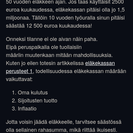
50 vuoden eläkkeen ajan. Jos taas käyttäisit 2500
euroa kuukaudessa, eläkekassan pitäisi olla jo 1,5
miljoonaa. Tällöin 10 vuoden työuralla sinun pitäisi
säästää 12 500 euroa kuukaudessa!
Onneksi tilanne ei ole aivan näin paha.
Eipä peruspalkalla ole tuollaisiin
määriin muutenkaan mitään mahdollisuuksia.
Kuten jo eilen totesin artikkelissa
eläkekassan
perusteet 1
, todellisuudessa eläkekassan määrään
vaikuttavat:
Oma kulutus
Sijoitusten tuotto
Inflaatio
Jotta voisin jäädä eläkkeelle, tarvitsee säästössä
olla sellainen rahasumma, mikä riittää ikuisesti.