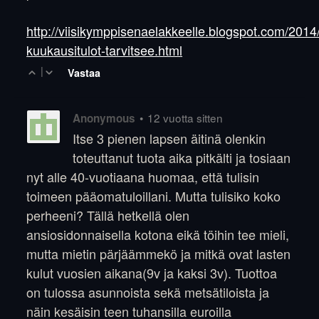
http://viisikymppisenaelakkeelle.blogspot.com/2014/
kuukausitulot-tarvitsee.html
|
Vastaa
•
12 vuotta sitten
Anonymous
Itse 3 pienen lapsen äitinä olenkin
toteuttanut tuota aika pitkälti ja tosiaan
nyt alle 40-vuotiaana huomaa, että tulisin
toimeen pääomatuloillani. Mutta tulisiko koko
perheeni? Tällä hetkellä olen
ansiosidonnaisella kotona eikä töihin tee mieli,
mutta mietin pärjäämmekö ja mitkä ovat lasten
kulut vuosien aikana(9v ja kaksi 3v). Tuottoa
on tulossa asunnoista sekä metsätiloista ja
näin kesäisin teen tuhansilla euroilla