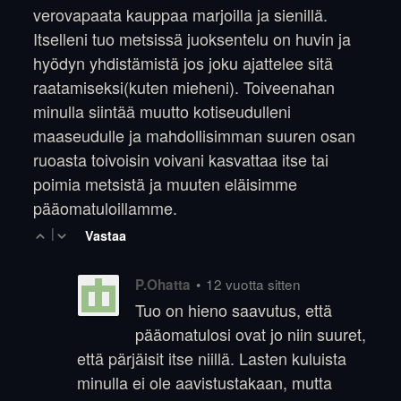
verovapaata kauppaa marjoilla ja sienillä.
Itselleni tuo metsissä juoksentelu on huvin ja
hyödyn yhdistämistä jos joku ajattelee sitä
raatamiseksi(kuten mieheni). Toiveenahan
minulla siintää muutto kotiseudulleni
maaseudulle ja mahdollisimman suuren osan
ruoasta toivoisin voivani kasvattaa itse tai
poimia metsistä ja muuten eläisimme
pääomatuloillamme.
|
Vastaa
•
12 vuotta sitten
P.Ohatta
Tuo on hieno saavutus, että
pääomatulosi ovat jo niin suuret,
että pärjäisit itse niillä. Lasten kuluista
minulla ei ole aavistustakaan, mutta