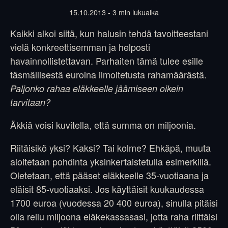
15.10.2013 - 3 min lukuaika
Kaikki alkoi siitä, kun halusin tehdä tavoitteestani
vielä konkreettisemman ja helposti
havainnollistettavan. Parhaiten tämä tulee esille
täsmällisestä euroina ilmoitetusta rahamäärästä.
Paljonko rahaa eläkkeelle jäämiseen oikein
tarvitaan?
Äkkiä voisi kuvitella, että summa on miljoonia.
Riitäisikö yksi? Kaksi? Tai kolme? Ehkäpä, muuta
aloitetaan pohdinta yksinkertaistetulla esimerkillä.
Oletetaan, että pääset eläkkeelle 35-vuotiaana ja
eläisit 85-vuotiaaksi. Jos käyttäisit kuukaudessa
1700 euroa (vuodessa 20 400 euroa), sinulla pitäisi
olla reilu miljoona eläkekassasasi, jotta raha riittäisi