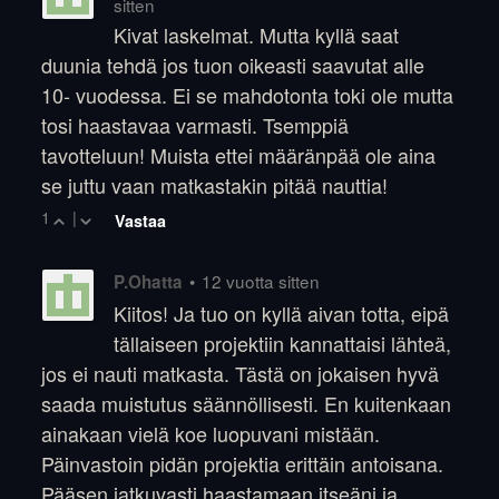
sitten
Kivat laskelmat. Mutta kyllä saat
duunia tehdä jos tuon oikeasti saavutat alle
10- vuodessa. Ei se mahdotonta toki ole mutta
tosi haastavaa varmasti. Tsemppiä
tavotteluun! Muista ettei määränpää ole aina
se juttu vaan matkastakin pitää nauttia!
1
|
Vastaa
•
12 vuotta sitten
P.Ohatta
Kiitos! Ja tuo on kyllä aivan totta, eipä
tällaiseen projektiin kannattaisi lähteä,
jos ei nauti matkasta. Tästä on jokaisen hyvä
saada muistutus säännöllisesti. En kuitenkaan
ainakaan vielä koe luopuvani mistään.
Päinvastoin pidän projektia erittäin antoisana.
Pääsen jatkuvasti haastamaan itseäni ja