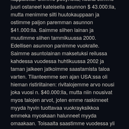
juuri ostaneet kateisella asunnon $ 43.000:lla,
mutta menimme silti huutokauppaan ja
ostimme paljon paremman asunnon
$41.000:lla. Saimme siihen lainan ja
muutimme siihen tammikuussa 2000.
Edellisen asunnon panimme vuokralle.
Saimme asuntolainan maksetuksi reilussa
kahdessa vuodessa huhtikuussa 2002 ja
taman jalkeen jatkoimme saastamista taloa
varten. Tilanteemme sen ajan USA:ssa oli
hieman ristiriitainen: rivitalojemme arvo nousi
joka vuosi n. $40.000:lla, mutta niin nousivat
myos talojen arvot, joten emme raskinneet
myyda hyvin tuottavaa vuokrayksikkoa
emmeka myoskaan halunneet myyda
omaakaan. Toisaalta saastimme vuodessa yli