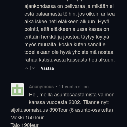
ajankohdassa on pelivaraa ja mikään ei
estä palaamasta töihin, jos oikein ankea
aika iskee heti eläkkeen alkuun. Hyvä
pointti, että eläkkeen alussa kassa on
erittäin herkkä ja joustoa täytyy löytyä
myös muualta, koska kuten sanoit ei
todellakaan ole hyvä yhdistelmä nostaa
rahaa kutistuvasta kassasta heti alkuun.
|
Vastaa
•
11 vuotta sitten
Anonymous
Hei, meillä asuntosäästämistä vaimon
kanssa vuodesta 2002. Tilanne nyt:
sijoitusomaisuus 390Teur (6 asunto-osaketta)
Mökki 150Teur
Talo 190teur