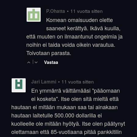
•
11 vuotta sitten
P.Ohatta
Komean omaisuuden olette
saaneet kerättyä. Ikävä kuulla,
että muuten on ilmaantunut ongelmia ja
noihin ei taida voida oikein varautua.
Toivotaan parasta.
|
Vastaa
•
11 vuotta sitten
Jari Lammi
En ymmärrä väittämääsi "pääomaan
ei kosketa". Itse olen sitä mieltä että
hautaan ei mitään mukaan saa tai ainakaan
hautaan laitetulle 500.000 dollarilla ei
kuolleelle ole mitään hyötyä. Itse olen päätynyt
olettamaan että 85-vuotiaana pitää pankkitilin