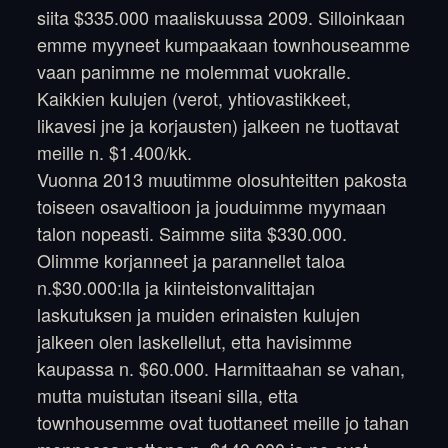
siita $335.000 maaliskuussa 2009. Silloinkaan
emme myyneet kumpaakaan townhouseamme
vaan panimme ne molemmat vuokralle.
Kaikkien kulujen (verot, yhtiovastikkeet,
likavesi jne ja korjausten) jalkeen ne tuottavat
meille n. $1.400/kk.
Vuonna 2013 muutimme olosuhteitten pakosta
toiseen osavaltioon ja jouduimme myymaan
talon nopeasti. Saimme siita $330.000.
Olimme korjanneet ja parannellet taloa
n.$30.000:lla ja kiinteistonvalittajan
laskutuksen ja muiden erinaisten kulujen
jalkeen olen laskellellut, etta havisimme
kaupassa n. $60.000. Harmittaahan se vahan,
mutta muistutan itseani silla, etta
townhousemme ovat tuottaneet meille jo tahan