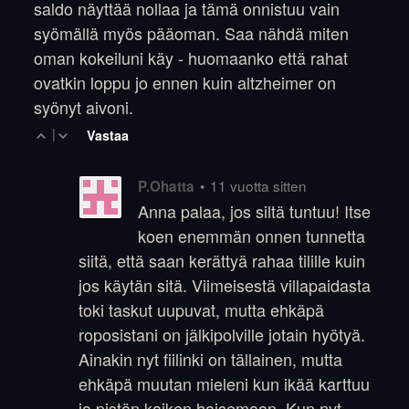
saldo näyttää nollaa ja tämä onnistuu vain
syömällä myös pääoman. Saa nähdä miten
oman kokeiluni käy - huomaanko että rahat
ovatkin loppu jo ennen kuin altzheimer on
syönyt aivoni.
|
Vastaa
•
11 vuotta sitten
P.Ohatta
Anna palaa, jos siltä tuntuu! Itse
koen enemmän onnen tunnetta
siitä, että saan kerättyä rahaa tilille kuin
jos käytän sitä. Viimeisestä villapaidasta
toki taskut uupuvat, mutta ehkäpä
roposistani on jälkipolville jotain hyötyä.
Ainakin nyt fiilinki on tällainen, mutta
ehkäpä muutan mieleni kun ikää karttuu
ja pistän kaiken haisemaan. Kun nyt