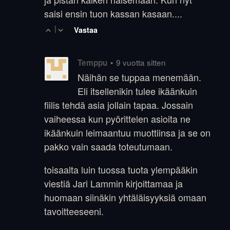
saisi ensin tuon kassan kasaan....
|
Vastaa
•
9 vuotta sitten
Temppu
Näihän se tuppaa menemään.
Eli itsellenikin tulee ikäänkuin
fiilis tehdä asia jollain tapaa. Jossain
vaiheessa kun pyörittelen asioita ne
ikäänkuin leimaantuu muottiinsa ja se on
pakko vain saada toteutumaan.
toisaalta luin tuossa tuota ylempääkin
viestiä Jari Lammin kirjoittamaa ja
huomaan siinäkin yhtäläisyyksiä omaan
tavoitteeseeni.