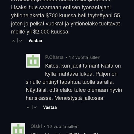
Lisaksi tule saamaan entisen tyonantajani
yhtionelaketta $700 kuussa heti taytettyani 55,
joten jo pelkat vuokrat ja yhtionelake tuottavat
meille yli $2.000 kuussa.
|
Vastaa
•
12 vuotta sitten
P.Ohatta
Kiitos, kun jaoit tämän! Näitä on
kyllä mahtava lukea. Paljon on
sinulle ehtinyt tapahtua tuolla saralla.
Näyttäisi, että eläke tulee olemaan hyvin
hanskassa. Menestystä jatkossa!
|
Vastaa
•
12 vuotta sitten
Oiski