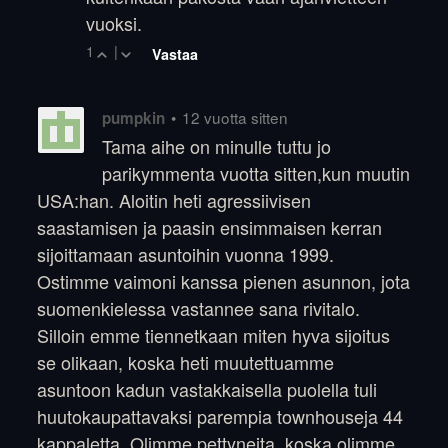
vuoksi.
1
|
Vastaa
•
12 vuotta sitten
pumpkin
Tama aihe on minulle tuttu jo
parikymmenta vuotta sitten,kun muutin
USA:han. Aloitin heti agressiivisen
saastamisen ja paasin ensimmaisen kerran
sijoittamaan asuntoihin vuonna 1999.
Ostimme vaimoni kanssa pienen asunnon, jota
suomenkielessa vastannee sana rivitalo.
Silloin emme tiennetkaan miten hyva sijoitus
se olikaan, koska heti muutettuamme
asuntoon kadun vastakkaisella puolella tuli
huutokaupattavaksi parempia townhouseja 44
kappaletta. Olimme pettyneita, koska olimme