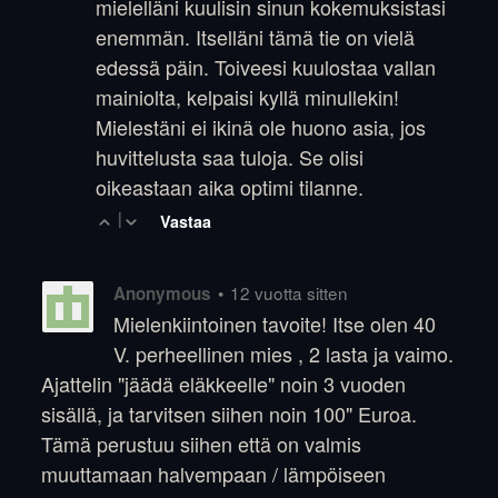
mielelläni kuulisin sinun kokemuksistasi
enemmän. Itselläni tämä tie on vielä
edessä päin. Toiveesi kuulostaa vallan
mainiolta, kelpaisi kyllä minullekin!
Mielestäni ei ikinä ole huono asia, jos
huvittelusta saa tuloja. Se olisi
oikeastaan aika optimi tilanne.
|
Vastaa
•
12 vuotta sitten
Anonymous
Mielenkiintoinen tavoite! Itse olen 40
V. perheellinen mies , 2 lasta ja vaimo.
Ajattelin "jäädä eläkkeelle" noin 3 vuoden
sisällä, ja tarvitsen siihen noin 100" Euroa.
Tämä perustuu siihen että on valmis
muuttamaan halvempaan / lämpöiseen