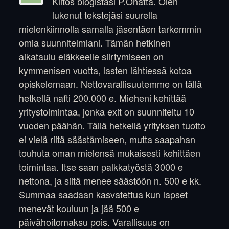
Kiitos blogistasi P.Ohatta. Olen
lukenut tekstejäsi suurella
mielenkiinnolla samalla jäsentäen tarkemmin
omia suunnitelmiani. Tämän hetkinen
aikataulu eläkkeelle siirtymiseen on
kymmenisen vuotta, lasten lähtiessä kotoa
opiskelemaan. Nettovarallisuutemme on tällä
hetkellä nafti 200.000 e. Mieheni kehittää
yritystoimintaa, jonka exit on suunniteltu 10
vuoden päähän. Tällä hetkellä yrityksen tuotto
ei vielä riitä säästämiseen, mutta saapahan
touhuta oman mielensä mukaisesti kehittäen
toimintaa. Itse saan palkkatyöstä 3000 e
nettona, ja siitä menee säästöön n. 500 e kk.
Summaa saadaan kasvatettua kun lapset
menevät kouluun ja jää 500 e
päivähoitomaksu pois. Varallisuus on