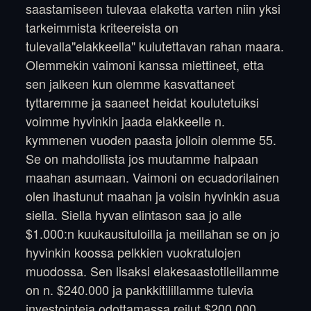
saastamiseen tulevaa elaketta varten niin yksi
tarkeimmista kriteereista on
tulevalla"elakkeella" kulutettavan rahan maara.
Olemmekin vaimoni kanssa miettineet, etta
sen jalkeen kun olemme kasvattaneet
tyttaremme ja saaneet heidat koulutetuiksi
voimme hyvinkin jaada elakkeelle n.
kymmenen vuoden paasta jolloin olemme 55.
Se on mahdollista jos muutamme halpaan
maahan asumaan. Vaimoni on ecuadorilainen
olen ihastunut maahan ja voisin hyvinkin asua
siella. Siella hyvan elintason saa jo alle
$1.000:n kuukausituloilla ja meillahan se on jo
hyvinkin koossa pelkkien vuokratulojen
muodossa. Sen lisaksi elakesaastotileillamme
on n. $240.000 ja pankkitilillamme tulevia
investointeja odottamassa reilut $200.000.