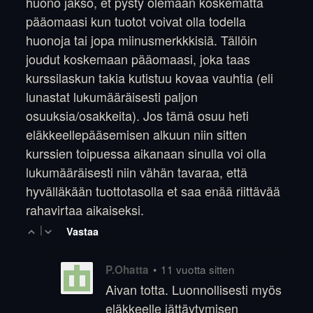
huono jakso, et pysty olemaan koskematta
pääomaasi kun tuotot voivat olla todella
huonoja tai jopa miinusmerkkkisiä. Tällöin
joudut koskemaan pääomaasi, joka taas
kurssilaskun takia kutistuu kovaa vauhtia (eli
lunastat lukumääräisesti paljon
osuuksia/osakkeita). Jos tämä osuu heti
eläkkeellepääsemisen alkuun niin sitten
kurssien toipuessa aikanaan sinulla voi olla
lukumääräisesti niin vähän tavaraa, että
hyvälläkään tuottotasolla et saa enää riittävää
rahavirtaa aikaiseksi.
|
Vastaa
•
11 vuotta sitten
P.Ohatta
Aivan totta. Luonnollisesti myös
eläkkeelle jättäytymisen