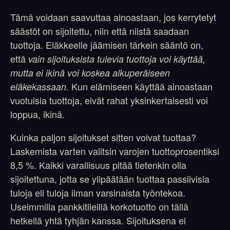
Tämä voidaan saavuttaa ainoastaan, jos kerrytetyt
säästöt on sijoitettu, niin että niistä saadaan
tuottoja. Eläkkeelle jäämisen tärkein sääntö on,
että
vain sijoituksista tulevia tuottoja voi käyttää,
mutta ei ikinä voi koskea alkuperäiseen
Kun elämiseen käyttää ainoastaan
eläkekassaan.
vuotuisia tuottoja, eivät rahat yksinkertaisesti voi
loppua, ikinä.
Kuinka paljon sijoitukset sitten voivat tuottaa?
Laskemista varten valitsin varojen tuottoprosentiksi
8,5 %. Kaikki varallisuus pitää tietenkin olla
sijoitettuna, jotta se ylipäätään tuottaa passiivisia
tuloja eli tuloja ilman varsinaista työntekoa.
Useimmilla pankkitileillä korkotuotto on tällä
hetkellä yhtä tyhjän kanssa. Sijoituksena ei