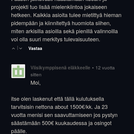
projekti tuo lisää mielenkiintoa jokaiseen
hetkeen. Kaikkia asioita tulee mietittyä hieman
pidempään ja kiinnitettyä huomiota siihen,
miten arkisilla asioilla sekä pienillä valinnoilla
voi olla suuri merkitys tulevaisuuteen.
|
Vastaa
•
12 vuotta
Viisikymppisenä eläkkeelle
sitten
Moi,
itse olen laskenut että tällä kulutuksella
tarvitsisin nettona about 1500€/kk. Ja 23
vuotta menisi sen saavuttamiseen jos pystyn
säästämään 500€ kuukaudessa ja osingot
päälle.