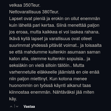
velkaa 350Teur.
Nettovarallisuus 380Teur.
Lapset ovat pieniä ja erokin on ollut enemmän
kuin lähellä pari kertaa. Siinä menettää paljon
jos eroaa, mutta kaikkea ei voi laskea rahana.
Ikävä kyllä lapset ja varallisuus ovat olleet
suurimmat yhdessä pitävät voimat.. ja toisaalta
se että mahdumme kuitenkin asumaan saman
katon alla, olemme kuitenkin sopuisia.. ja
seksiäkin on vielä silloin tällöin.. Mutta
varhennetulle eläkkeelle jäämistä en ole enää
niin paljon miettinyt. Kun kotona menee
huonommin on työssä käynti alkanut taas
kiinnostaa enemmän. Nähtäväksi jää miten
käy.
|
Vastaa