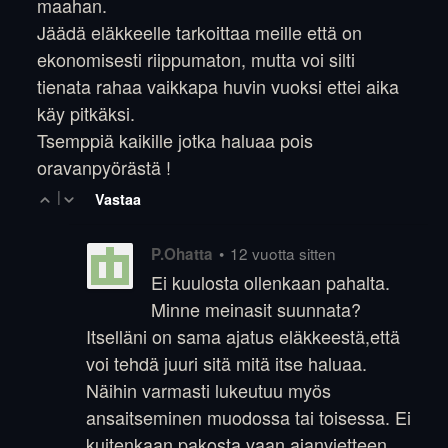
maahan.
Jäädä eläkkeelle tarkoittaa meille että on
ekonomisesti riippumaton, mutta voi silti
tienata rahaa vaikkapa huvin vuoksi ettei aika
käy pitkäksi.
Tsemppiä kaikille jotka haluaa pois
oravanpyörästä !
|
Vastaa
•
12 vuotta sitten
P.Ohatta
Ei kuulosta ollenkaan pahalta.
Minne meinasit suunnata?
Itselläni on sama ajatus eläkkeestä,että
voi tehdä juuri sitä mitä itse haluaa.
Näihin varmasti lukeutuu myös
ansaitseminen muodossa tai toisessa. Ei
kuitenkaan pakosta vaan ajanvietteen