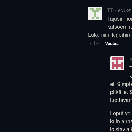
•
9 vuott
TT
Tajusin no
katsoen nu
Lukemiini kirjoihin
|
Vastaa
P
T
k
eli Simpl
pitkälle.
luettava
Loput vo
kuin anna
loistavia 