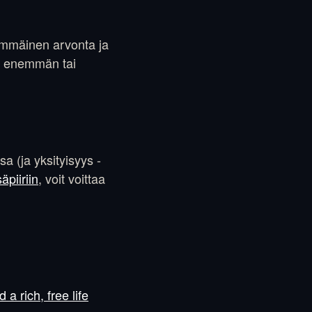
nsimmäinen arvonta ja
an enemmän tai
 (ja yksityisyys -
säpiiriin
, voit voittaa
 rich, free life