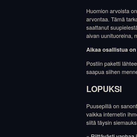
Huomion arvoista on 
arvontaa. Tämä tarkoi
saattanut suupielestä
aivan uunituoreina, n
Aikaa osallistua on
Postiin paketti lähte
saapua siihen menn
LOPUKSI
Puusepillä on sanonta,
vaikka internetin ihm
siitä täysin siemauks
« Riittävästi vanhaa 