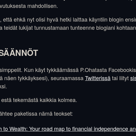
vutuksesta mahdollisen.
, että ehkä nyt olisi hyvä hetki laittaa käyntiin blogin e
ata teidät lukijat tunnustamaan tunteenne blogiani kohta
.
SÄÄNNÖT
imppelit. Kun käyt tykkäämässä P.Ohatasta Facebookissa
että näen tykkäyksesi), seuraamassa
Twitterissä
tai liityt
si
si.
 estä tekemästä kaikkia kolmea.
 lähtee paketissa nämä teokset:
 to Wealth: Your road map to financial independence and a