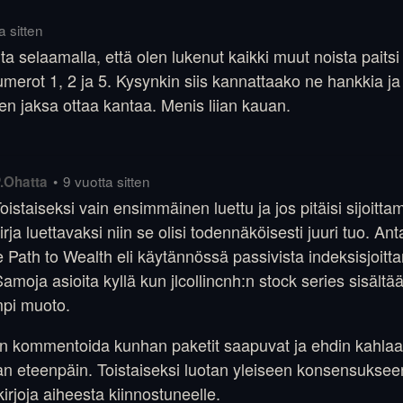
a sitten
ita selaamalla, että olen lukenut kaikki muut noista paitsi
merot 1, 2 ja 5. Kysynkin siis kannattaako ne hankkia ja 
 en jaksa ottaa kantaa. Menis liian kauan.
•
9 vuotta sitten
.Ohatta
oistaiseksi vain ensimmäinen luettu ja jos pitäisi sijoitta
irja luettavaksi niin se olisi todennäköisesti juuri tuo. An
e Path to Wealth eli käytännössä passivista indeksisjoitt
 Samoja asioita kyllä kun jlcollincnh:n stock series sisältä
mpi muoto.
in kommentoida kunhan paketit saapuvat ja ehdin kahla
n eteenpäin. Toistaiseksi luotan yleiseen konsensukseen 
kirjoja aiheesta kiinnostuneelle.