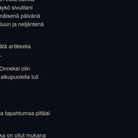
ykö sivuillani
mmäisenä päivänä
iluun ja neljäntenä
ätä artikkelia
.
 Onneksi olin
lkupuolella tuli
sta tapahtumaa pitäisi
oka on ollut mukana