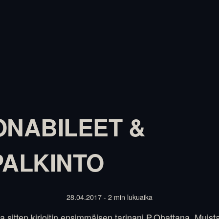
ONABILEET &
PALKINTO
28.04.2017 - 2 min lukuaika
ta sitten kirjoitin ensimmäisen tarinani P.Ohattana. Muist