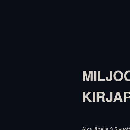
MILJO
KIRJA
Aika lähelle 3,5 vuot