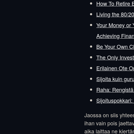
How To Retire E
Living the 80/
Your Money or Y
Achieving Finan
Be Your Own C
The Only Inves
Erilainen Ote 
Sijoita kuin gur
Raha: Rengistä
Sijoituspokkari:
Jaossa on siis yhteens
ihan vain pois jaetta
aika laittaa ne kiert