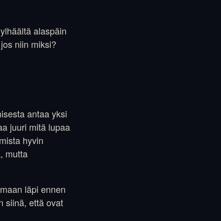
 ylhäältä alaspäin
jos niin miksi?
misesta antaa yksi
taa juuri mitä lupaa
amista hyvin
ä, mutta
amaan läpi ennen
siinä, että ovat