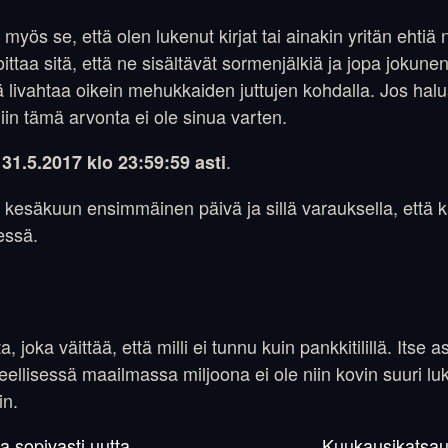
myös se, että olen lukenut kirjat tai ainakin yritän ehti
ttaa sitä, että ne sisältävät sormenjälkiä ja jopa jokune
 livahtaa oikein mehukkaiden juttujen kohdalla. Jos halua
iin tämä arvonta ei ole sinua varten.
.
 31.5.2017 klo 23:59:59 asti
e kesäkuun ensimmäinen päivä ja sillä varauksella, että k
essä.
 joka väittää, että milli ei tunnu kuin pankkitilillä. Itse a
eellisessä maailmassa miljoona ei ole niin kovin suuri lu
in.
ja sopivasti uutta
Kuukausikatsau