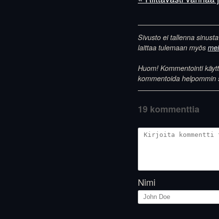
Sivusto ei tallenna sinusta
laittaa tulemaan myös
meil
Huom! Kommentointi käyttää
kommentoida helpommin samo
19 kommenttia
Nimi