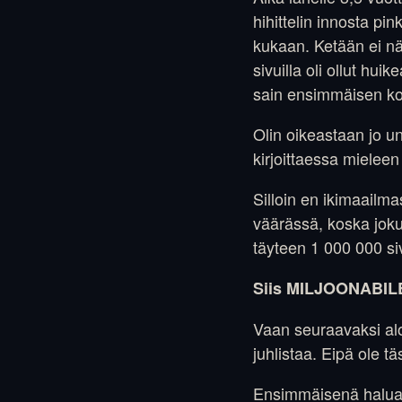
hihittelin innosta pi
kukaan. Ketään ei n
sivuilla oli ollut hu
sain ensimmäisen k
Olin oikeastaan jo un
kirjoittaessa mieleen
Silloin en ikimaailma
väärässä, koska joku
täyteen 1 000 000 si
Siis MILJOONABILE
Vaan seuraavaksi aloi
juhlistaa. Eipä ole t
Ensimmäisenä halua