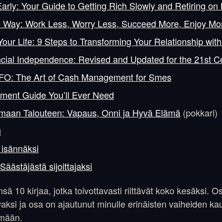
arly: Your Guide to Getting Rich Slowly and Retiring on
20 Way: Work Less, Worry Less, Succeed More, Enjoy Mo
our Life: 9 Steps to Transforming Your Relationship wi
cial Independence: Revised and Updated for the 21st C
FO: The Art of Cash Management for Smes
tment Guide You’ll Ever Need
Omaan Talouteen: Vapaus, Onni ja Hyvä Elämä
(pokkari)
u
 isännäksi
 Säästäjästä sijoittajaksi
ä 10 kirjaa, jotka toivottavasti riittävät koko kesäksi. Osa
vaksi ja osa on ajautunut minulle erinäisten vaiheiden ka
ämään.