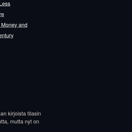
 Less
re
th Money and
entury
n kirjoista tilasin
utta, mutta nyt on