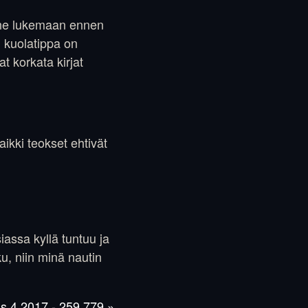
ä ne lukemaan ennen
n kuolatippa on
t korkata kirjat
aikki teokset ehtivät
siassa kyllä tuntuu ja
ku, niin minä nautin
s 4 2017 - 259 779 »