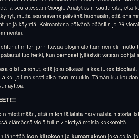
nkeänä seuratessani Google Analyticsin kautta sitä, että kä
äkynyt, mutta seuraavana päivänä huomasin, että ensi
ikeat neljä käyntiä. Kolmantena päivänä päästiin jo 26 viera
ommentin.
ohtanut miten jännittävää blogin aloittaminen oli, mutta t
 palautui tuo hetki, kun perhoset jylläsivät vatsan pohjalla
ssa olisi uskonut, että joku oikeasti alkaa lukea blogiani.
 alkoi ja ilmeisesti aika moni muukin. Tämän kuukauden a
vunäyttöä.
ET!!!!
n miettimään, että miten tällaista harvinaista historialli
ässä elämässä vielä tullut vietettyä moisia kekkereitä.
n lähettää
jokaiselle, j
ison kiitoksen ja kumarruksen