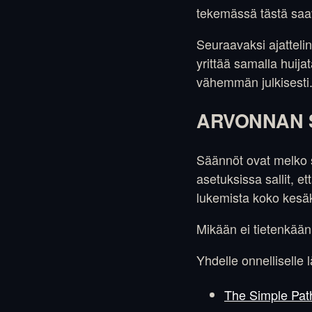
tekemässä tästä saa
Seuraavaksi ajattelin
yrittää samalla huij
vähemmän julkisesti
ARVONNAN 
Säännöt ovat melko s
asetuksissa sallit, 
lukemista koko kesäk
Mikään ei tietenkään
Yhdelle onnelliselle
The Simple Path