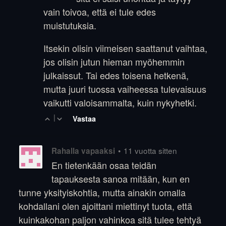
vain toivoa, että ei tule edes
muistutuksia.
Itsekin olisin viimeisen saattanut vaihtaa,
jos olisin jutun hieman myöhemmin
julkaissut. Tai edes toisena hetkenä,
mutta juuri tuossa vaiheessa tulevaisuus
vaikutti valoisammalta, kuin nykyhetki.
|
Vastaa
•
11 vuotta sitten
Rahalla vapaaksi
En tietenkään osaa teidän
tapauksesta sanoa mitään, kun en
tunne yksityiskohtia, mutta ainakin omalla
kohdallani olen ajoittani miettinyt tuota, että
kuinkakohan paljon vahinkoa sitä tulee tehtyä