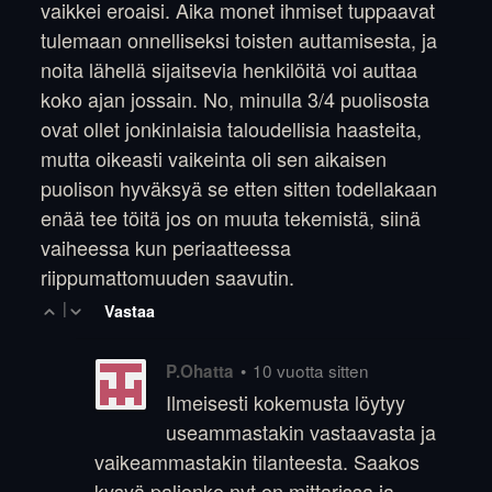
vaikkei eroaisi. Aika monet ihmiset tuppaavat
tulemaan onnelliseksi toisten auttamisesta, ja
noita lähellä sijaitsevia henkilöitä voi auttaa
koko ajan jossain. No, minulla 3/4 puolisosta
ovat ollet jonkinlaisia taloudellisia haasteita,
mutta oikeasti vaikeinta oli sen aikaisen
puolison hyväksyä se etten sitten todellakaan
enää tee töitä jos on muuta tekemistä, siinä
vaiheessa kun periaatteessa
riippumattomuuden saavutin.
|
Vastaa
•
10 vuotta sitten
P.Ohatta
Ilmeisesti kokemusta löytyy
useammastakin vastaavasta ja
vaikeammastakin tilanteesta. Saakos
kysyä paljonko nyt on mittarissa ja