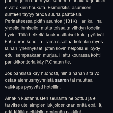
puolet, joten uudet yksi kahden hinnalla tarjoukset
eivät oikein houkuta. Esimerkiksi asumisen
suhteen täytyy tehdä suuria päätöksiä.
Periaatteessa pidän asuntoa (131K) liian kalliina
yhdelle ihmiselle, mutta toisaalta viihdyn todella
hyvin. Tällä hetkellä kuukausittaiset kulut pyörivät
650 euron kohdilla. Tämä sisältää tietenkin myös
lainan lyhennykset, joten kovin helpolla ei löydy
edullisempaakaan murjua. Hattu kourassa kohti
pankkikonttoria käy P.Ohatan tie.
Jos pankissa käy huonosti, niin ainahan sitä voi
ostaa alennusmyynnistä
saaren
tai muuttaa
vaikkapa pysyvästi hotelliin.
Ainakin kustannusten seuranta helpottuu ja ei
tarvitse uteliaimpien lukijoidenkaan enää epäillä,
että täällä eleltäisiin emännän piikkiin!