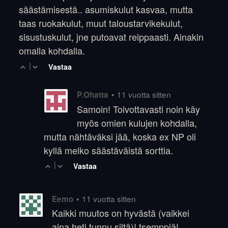
säästämisestä.. asumiskulut kasvaa, mutta
taas ruokakulut, muut taloustarvikekulut,
sisustuskulut, jne putoavat reippaasti. Ainakin
omalla kohdalla.
|
Vastaa
•
11 vuotta sitten
P.Ohatta
Samoin! Toivottavasti noin käy
myös omien kulujen kohdalla,
mutta nähtäväksi jää, koska ex NP oli
kyllä melko säästäväistä sorttia.
|
Vastaa
•
11 vuotta sitten
Eemo
Kaikki muutos on hyvästä (vaikkei
aina heti tunnu siltä)! tsemppiä!