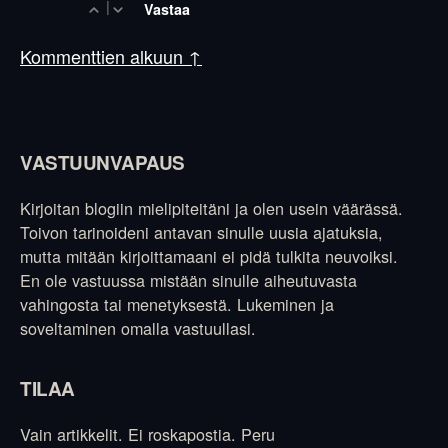
|
Vastaa
Kommenttien alkuun ↑
VASTUUNVAPAUS
Kirjoitan blogiin mielipiteitäni ja olen usein väärässä.
Toivon tarinoideni antavan sinulle uusia ajatuksia,
mutta mitään kirjoittamaani ei pidä tulkita neuvoiksi.
En ole vastuussa mistään sinulle aiheutuvasta
vahingosta tai menetyksestä. Lukeminen ja
soveltaminen omalla vastuullasi.
TILAA
Vain artikkelit. Ei roskapostia. Peru