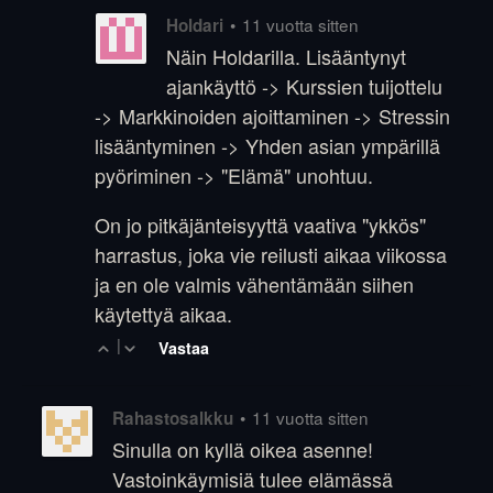
•
11 vuotta sitten
Holdari
Näin Holdarilla. Lisääntynyt
ajankäyttö -> Kurssien tuijottelu
-> Markkinoiden ajoittaminen -> Stressin
lisääntyminen -> Yhden asian ympärillä
pyöriminen -> "Elämä" unohtuu.
On jo pitkäjänteisyyttä vaativa "ykkös"
harrastus, joka vie reilusti aikaa viikossa
ja en ole valmis vähentämään siihen
käytettyä aikaa.
|
Vastaa
•
11 vuotta sitten
Rahastosalkku
Sinulla on kyllä oikea asenne!
Vastoinkäymisiä tulee elämässä