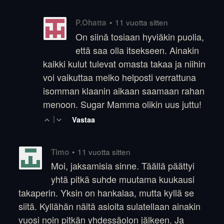
•
11 vuotta sitten
P.Ohatta
On siinä tosiaan hyviäkin puolia,
että saa olla itsekseen. Ainakin
kaikki kulut tulevat omasta takaa ja niihin
voi vaikuttaa melko helposti verrattuna
isomman klaanin aikaan saamaan rahan
menoon. Sugar Mamma olikin uus juttu!
|
Vastaa
•
11 vuotta sitten
Timo
Moi, jaksamisia sinne. Täällä päättyi
yhtä pitkä suhde muutama kuukausi
takaperin. Yksin on hankalaa, mutta kyllä se
siitä. Kyllähän näitä asioita sulatellaan ainakin
vuosi noin pitkän yhdessäolon jälkeen. Ja