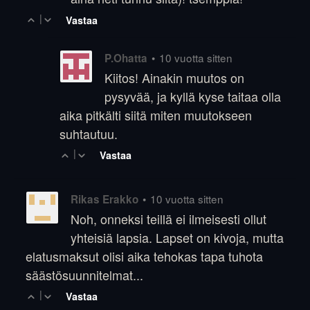
|
Vastaa
•
10 vuotta sitten
P.Ohatta
Kiitos! Ainakin muutos on
pysyvää, ja kyllä kyse taitaa olla
aika pitkälti siitä miten muutokseen
suhtautuu.
|
Vastaa
•
10 vuotta sitten
Rikas Erakko
Noh, onneksi teillä ei ilmeisesti ollut
yhteisiä lapsia. Lapset on kivoja, mutta
elatusmaksut olisi aika tehokas tapa tuhota
säästösuunnitelmat...
|
Vastaa