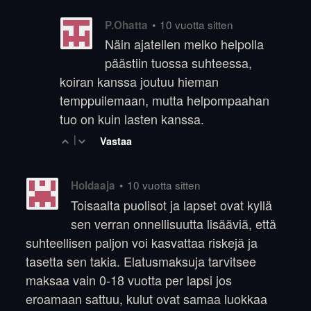
•
10 vuotta sitten
P.Ohatta
Näin ajatellen melko helpolla
päästiin tuossa suhteessa,
koiran kanssa joutuu hieman
temppuilemaan, mutta helpompaahan
tuo on kuin lasten kanssa.
|
Vastaa
•
10 vuotta sitten
Holdaaja
Toisaalta puolisot ja lapset ovat kyllä
sen verran onnellisuutta lisääviä, että
suhteellisen paljon voi kasvattaa riskejä ja
tasetta sen takia. Elatusmaksuja tarvitsee
maksaa vain 0-18 vuotta per lapsi jos
eroamaan sattuu, kulut ovat samaa luokkaa