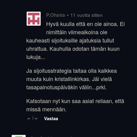
•
11 vuotta sitten
P.Ohatta
Hyvä kuulla että en ole ainoa. Ei
nimittäin viimeaikoina ole
kauheasti sijoituksille ajatuksia tullut
uhrattua. Kauhulla odotan tämän kuun
lukuja...
Ja sijoitusstrategia taitaa olla kaikkea
muuta kuin kristallinkirkas. Jäi vielä
tasapainotuspäiväkin väliin...prkl.
Katsotaan nyt kun saa asiat reilaan, että
missä mennään.
|
Vastaa