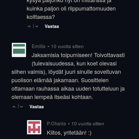
kuinka paljon oli riippumattomuuden
koittaessa?
|
Vastaa
•
10 vuotta sitten
Emilia
Jaksamisia toipumiseen! Toivottavasti
(tulevaisuudessa, kun koet olevasi
siihen valmis), löydät juuri sinulle soveltuvan
puolison elämää jakamaan. Suosittelen
ottamaan rauhassa aikaa uuden totutteluun ja
olemaan lempeä itseäsi kohtaan.
|
Vastaa
•
10 vuotta sitten
P.Ohatta
Kiitos, yritetään! :)