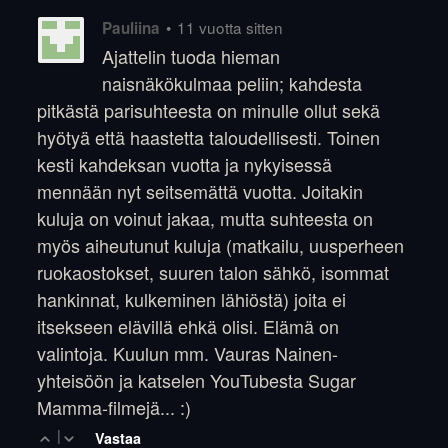
•
11 vuotta sitten
Pauliina
Ajattelin tuoda hieman
naisnäkökulmaa peliin; kahdesta
pitkästä parisuhteesta on minulle ollut sekä
hyötyä että haastetta taloudellisesti. Toinen
kesti kahdeksan vuotta ja nykyisessä
mennään nyt seitsemättä vuotta. Joitakin
kuluja on voinut jakaa, mutta suhteesta on
myös aiheutunut kuluja (matkailu, uusperheen
ruokaostokset, suuren talon sähkö, isommat
hankinnat, kulkeminen lähiöstä) joita ei
itsekseen elävillä ehkä olisi. Elämä on
valintoja. Kuulun mm. Vauras Nainen-
yhteisöön ja katselen YouTubesta Sugar
Mamma-filmejä... :)
|
Vastaa