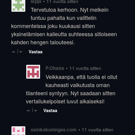
•
11 vuotta sitten
leppi
Tervetuloa kerhoon. Nyt melkein
tuntuu pahalta kun valittelin
kommenteissa joku kuukausi sitten
yksinelämisen kalleutta suhteessa silloiseen
kahden hengen talouteesi.
|
Vastaa
•
11 vuotta sitten
P.Ohatta
Veikkaanpa, että tuolla ei ollut
kauheasti vaikutusta oman
tilanteeni syntyyn. Nyt saadaan sitten
vertailukelpoiset luvut aikaiseksi!
|
Vastaa
•
11 vuotta sitten
osinkokuningas.com