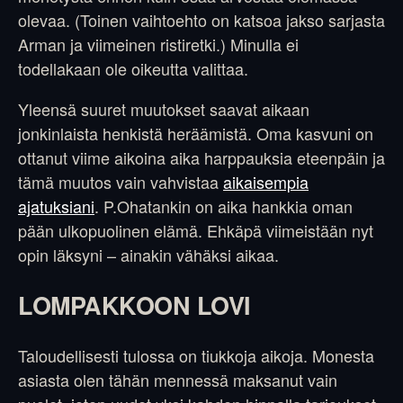
olevaa. (Toinen vaihtoehto on katsoa jakso sarjasta
Arman ja viimeinen ristiretki.) Minulla ei
todellakaan ole oikeutta valittaa.
Yleensä suuret muutokset saavat aikaan
jonkinlaista henkistä heräämistä. Oma kasvuni on
ottanut viime aikoina aika harppauksia eteenpäin ja
tämä muutos vain vahvistaa
aikaisempia
ajatuksiani
. P.Ohatankin on aika hankkia oman
pään ulkopuolinen elämä. Ehkäpä viimeistään nyt
opin läksyni – ainakin vähäksi aikaa.
LOMPAKKOON LOVI
Taloudellisesti tulossa on tiukkoja aikoja. Monesta
asiasta olen tähän mennessä maksanut vain