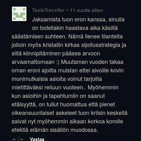
•
11 vuotta sitten
TavisTraveller
Jaksamista tuon eron kanssa, sinulla
on todellakin haastava aika käsillä
säästämisen suhteen. Nämä lienee tilanteita
jolloin myös kristallin kirkas sijoitusstrategia ja
siitä kiinnipitäminen pääsee arvoon
arvaamattomaan :) Muutaman vuoden takaa
oman eroni ajoilta muistan ettei aivoille kovin
monimutkaisia asioita voinut tarjoilla
mietittäväksi reiluun vuoteen.. Myöhemmin
kun asioihin ja tapahtumiin on saanut
etäisyyttä, on tullut huomattua että pienet
oikeansuuntaiset askeleet tuon kriisin keskellä
saivat nyt myöhemmin aikaan korkoa korolle
efektiä elämän sisällön muodossa.
|
Vastaa