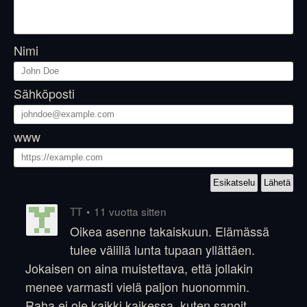
Nimi
Sähköposti
www
•
11 vuotta sitten
TT
Oikea asenne takaiskuun. Elämässä
tulee välillä lunta tupaan yllättäen.
Jokaisen on aina muistettava, että jollakin
menee varmasti vielä paljon huonommin.
Raha ei ole kaikki kaikessa, kuten sanoit.