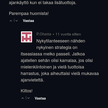
ajankäyttö kun ei takaa lisätuottoja.
Parempaa huomista!
|
Vastaa
•
11 vuotta sitten
P.Ohatta
Nykytilanteeseen nähden
nykyinen strategia on
itseasiassa melko passeli. Jatkoa
ajatellen sehän olisi kamalaa, jos olisi
mielenkiintoinen ja vielä tuottoisa
harrastus, joka aiheuttaisi vielä mukavaa
ajanvietettä.
Kiitos!
|
Vastaa