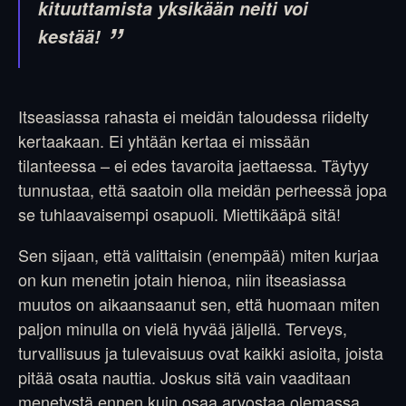
kituuttamista yksikään neiti voi
kestää!
Itseasiassa rahasta ei meidän taloudessa riidelty
kertaakaan. Ei yhtään kertaa ei missään
tilanteessa – ei edes tavaroita jaettaessa. Täytyy
tunnustaa, että saatoin olla meidän perheessä jopa
se tuhlaavaisempi osapuoli. Miettikääpä sitä!
Sen sijaan, että valittaisin (enempää) miten kurjaa
on kun menetin jotain hienoa, niin itseasiassa
muutos on aikaansaanut sen, että huomaan miten
paljon minulla on vielä hyvää jäljellä. Terveys,
turvallisuus ja tulevaisuus ovat kaikki asioita, joista
pitää osata nauttia. Joskus sitä vain vaaditaan
menetystä ennen kuin osaa arvostaa olemassa