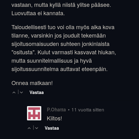
vastaan, mutta kyllä niistä ylitse pääsee.
Luovuttaa ei kannata.
Taloudellisesti tuo voi olla myös aika kova
tilanne, varsinkin jos jouduit tekemään
sijoitusomaisuuden suhteen jonkinlaista
"ositusta". Kulut varmasti kasvavat hiukan,
mutta suunnitelmallisuus ja hyvä
sijoitussuunnitelma auttavat eteenpäin.
Onnea matkaan!
|
Vastaa
•
11 vuotta sitten
P.Ohatta
Kiitos!
|
Vastaa