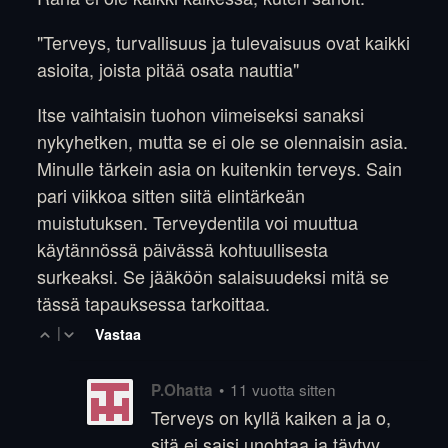
"Terveys, turvallisuus ja tulevaisuus ovat kaikki
asioita, joista pitää osata nauttia"
Itse vaihtaisin tuohon viimeiseksi sanaksi
nykyhetken, mutta se ei ole se olennaisin asia.
Minulle tärkein asia on kuitenkin terveys. Sain
pari viikkoa sitten siitä elintärkeän
muistutuksen. Terveydentila voi muuttua
käytännössä päivässä kohtuullisesta
surkeaksi. Se jääköön salaisuudeksi mitä se
tässä tapauksessa tarkoittaa.
|
Vastaa
•
11 vuotta sitten
P.Ohatta
Terveys on kyllä kaiken a ja o,
sitä ei saisi unohtaa ja täytyy