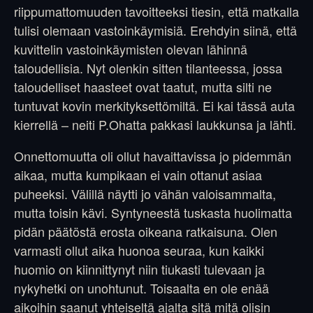
riippumattomuuden tavoitteeksi tiesin, että matkalla
tulisi olemaan vastoinkäymisiä. Erehdyin siinä, että
kuvittelin vastoinkäymisten olevan lähinnä
taloudellisia. Nyt olenkin sitten tilanteessa, jossa
taloudelliset haasteet ovat taatut, mutta silti ne
tuntuvat kovin merkityksettömiltä. Ei kai tässä auta
kierrellä – neiti P.Ohatta pakkasi laukkunsa ja lähti.
Onnettomuutta oli ollut havaittavissa jo pidemmän
aikaa, mutta kumpikaan ei vain ottanut asiaa
puheeksi. Välillä näytti jo vähän valoisammalta,
mutta toisin kävi. Syntyneestä tuskasta huolimatta
pidän päätöstä erosta oikeana ratkaisuna. Olen
varmasti ollut aika huonoa seuraa, kun kaikki
huomio on kiinnittynyt niin tiukasti tulevaan ja
nykyhetki on unohtunut. Toisaalta en ole enää
aikoihin saanut yhteiseltä ajalta sitä mitä olisin