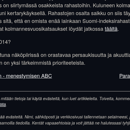
us on siirtymässä osakkeista rahastoihin. Kuluneen ko
uni kertarykäyksellä. Rahastojen osalta salkku on siis tä
 sitä, että en omista enää lainkaan Suomi-indeksirahast
vat kolmannesvuosikatsaukset löydät jatkossa
täältä
.
2014?
ttuna näköpiirissä on orastavaa persaukisuutta ja akuutti
 on yksi tärkeimmistä prioriteeteista.
en - menestymisen ABC
Para
 mitään tietoja tai käytä evästeitä, kun luet artikkeleita. Toiveita, komm
illä
.
 evästeitä. Nimi, sähköposti ja verkkosivusi tallennetaan selaimeesi, j
illa tiedoilla. Kentät vapaaehtoisia ja voit jättää ne halutessasi tyhji