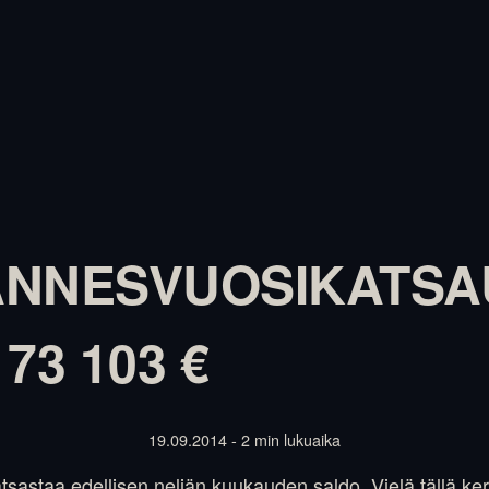
NNESVUOSIKATSAU
173 103 €
19.09.2014 - 2 min lukuaika
atsastaa edellisen neljän kuukauden saldo. Vielä tällä ke