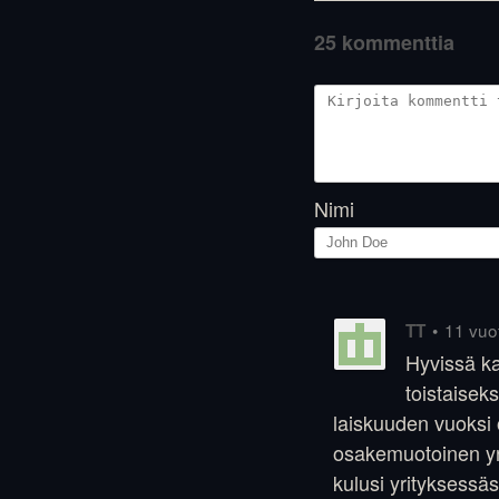
25 kommenttia
Nimi
•
11 vuot
TT
Hyvissä ka
toistaiseks
laiskuuden vuoksi 
osakemuotoinen yri
kulusi yrityksessäs