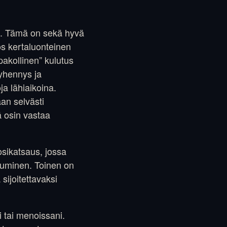
). Tämä on sekä hyvä
ös kertaluonteinen
pakollinen” kulutus
yhennys ja
ja lähiaikoina.
an selvästi
ä osin vastaa
osikatsaus, jossa
ppuminen. Toinen on
sijoitettavaksi
i tai menoissani.