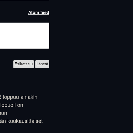
Atom feed
yö loppuu ainakin
ulopuoli on
inun
än kuukausittaiset