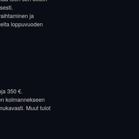
sesti.
vaihtaminen ja
teita loppuvuoden
oja 350 €.
seen kolmannekseen
 mukavasti. Muut tulot