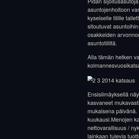
Pidän sijoitusasutoja
asuntojenhoitoon vara
kyseiselle tilille ta
sitoutuvat asuntoihin
osakkeiden arvonnou
asuntotililtä.
Alla tämän hetken va
kolmannesvuosikats
Ensisilmäyksellä näyt
kasvaneet mukavasti. 
mukaisena päivänä. O
kuukausi.Menojen kas
nettovarallisuus / ny
lainkaan tulevia tuo