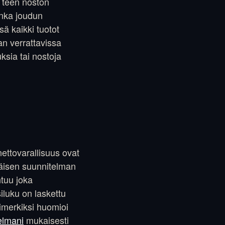
s teen noston
jonka joudun
sä kaikki tuotot
an verrattavissa
sia tai nostoja
nettovarallisuus ovat
eräisen suunnitelman
ntuu joka
iluku on laskettu
simerkiksi huomioi
elmani
mukaisesti