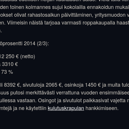
oden toinen kolmannes sujui kokolailla ennakoidun mukai
kset olivat rahastosalkun päivittäminen, yritysmuodon 
n. Viimeisin näistä tarjoaa varmasti roppakaupalla haas
.
öprosentti 2014 (2/3):
12 250 € (netto)
 3310 €
i 73 %
oli 8392 €, sivutuloja 2065 €, osinkoja 1450 € ja muita tul
osuus putosi merkittävästi verrattuna vuoden ensimmäi
tullessa vastaan. Osingot ja sivutulot paikkasivat vajetta
ntejä ja ne käytettiin
kulutuskrapulan
hankkimiseen.