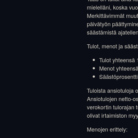
mielelläni, koska vu
Merkittävimmät muuto
päivätyön päättymine
säästämistä ajatellen
Tulot, menot ja sääst
Tulot yhteensä 
Menot yhteensä
Säästöprosentt
Tuloista ansiotuloja 
Ansiotulojen netto-
verokortin tulorajan 
olivat irtaimiston myy
Menojen erittely: