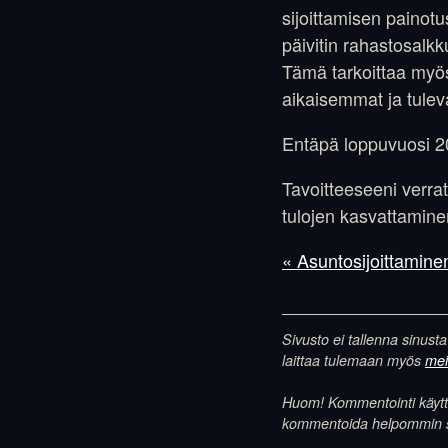
sijoittamisen painot
päivitin rahastosalkk
Tämä tarkoittaa myös
aikaisemmat ja tule
Entäpä loppuvuosi 
Tavoitteeseeni verra
tulojen kasvattaminen
« Asuntosijoittamin
Sivusto ei tallenna sinusta
laittaa tulemaan myös
meil
Huom! Kommentointi käyttää
kommentoida helpommin samo