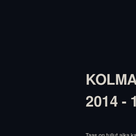
KOLMA
2014 - 
Taas on tullut aika k