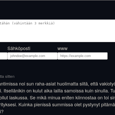
Sähköposti
www
ta sitten
ntimissa noi sun raha-asiat huolimatta siitä, että vakiot
i. Itsellänikin on kulut aika lailla samoissa kuin sinulla. T
ollut laskussa. Se mikä minua eniten kiinnostaa on toi s
tyksesi. Kuinka pienissä summissa olet pystynyt pitämä
i?