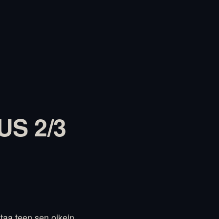
S 2/3
rtaa teen sen oikein