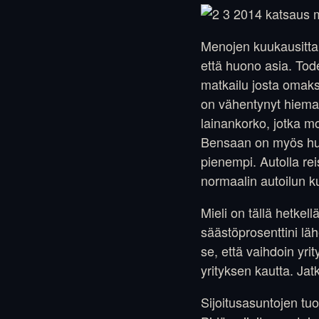
Menojen kuukausitta
että huono asia. Tod
matkailu josta omaksi
on vähentynyt hieman
lainankorko, jotka mo
Bensaan on myös hur
pienempi. Autolla rei
normaalin autoilun k
Mieli on tällä hetke
säästöprosenttini lä
se, että vaihdoin yri
yrityksen kautta. Jat
Sijoitusasuntojen tuo