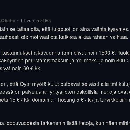
•
11 vuotta sitten
.Ohatta
äin se taitaa olla, että tulopuoli on aina valinta kysymys.
auheasti ole motivaatiota kaikkea aikaa rahaan vaihtaa.
 kustannukset alkuvuonna (tmi) olivat noin 1500 €. Tuok
sakeyhtiön perustamismaksun ja Yel maksuja noin 800 €.
sivat noin 60 € kk.
on, että Oy:n myötä kulut putoavat selvästi alle tmi kuluj
eessä on palvelualan yritys joten pakollisia menoja ovat
 netti 15 € / kk, domainit + hosting 5 € / kk ja tarvikkeisi
taa loppuvuodesta tarkemmin lisää tietoja, kun näen mih