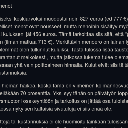
iseksi keskiarvoksi muodostui noin 827 euroa (ed 777 €
elliset menot ovat nousseet, mutta menoihin sisältyy my
 kulukseni jäi 456 euroa. Tämä tarkoittaa siis sitä, että “
 (ilman matkaa 713 €). Merkittävin menoero on lainan l
lemmat olen tulkinnut kuluiksi. Tästä tulossa lisää tausto
ahtanut melkoisesti, mutta jatkossa lukema tulee olema
ssaan yhä vain polttoaineen hinnalla. Kulut eivät siis tält
ustannuksia.
llä hieman haikea, koska tämä on viimeinen kolmannesvu
helläkään 70 prosenttia. Yksi syy tähän on päivätyön lo
tysmuotoni osakeyhtiöön ja tarkoitus on jättää osa tuloista 
kossa nykyisen kaltaisia sivutuloja ei siis enää ole.
ttoja tai kustannuksia ei ole huomioitu lainkaan tuloissan