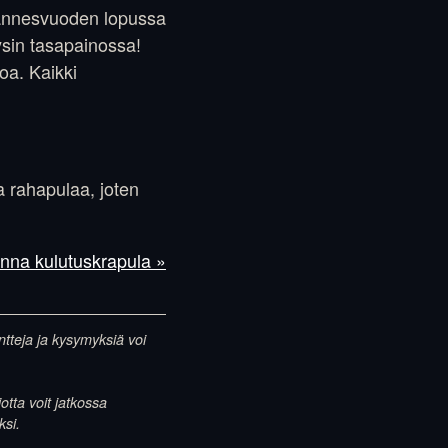
lmannesvuoden lopussa
ysin tasapainossa!
oa. Kaikki
a rahapulaa, joten
nna kulutuskrapula »
entteja ja kysymyksiä voi
otta voit jatkossa
ksi.