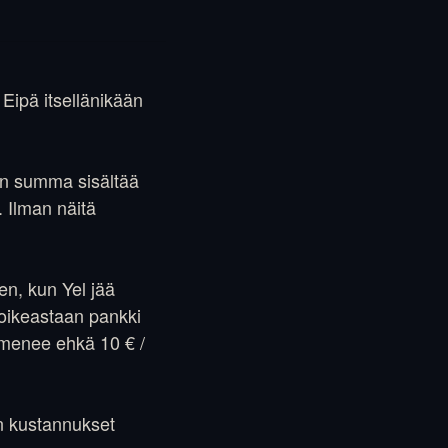
 Eipä itsellänikään
in summa sisältää
 Ilman näitä
en, kun Yel jää
 oikeastaan pankki
in menee ehkä 10 € /
in kustannukset