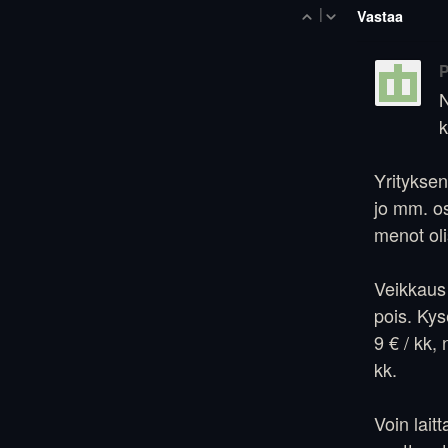
|
Vastaa
P
N
k
Yrityksen
jo mm. o
menot oli
Veikkaus 
pois. Kys
9 € / kk,
kk.
Voin lait