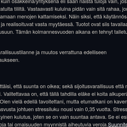
 kuin osakkeina/yrityksenä eli saan näistä tuloja vain, jo
tulta tililtä. Vastaavasti kuluina pidän vain sitä rahaa, 
llettamaan menojen kattamiseksi. Näin siksi, että käytännös
 ja realisoituvat vasta myytäessä. Tuotot ovat siis tavalla
suun. Tämän kolmannesvuoden aikana en tehnyt talletuk
rallisuustilanne ja muutos verrattuna edelliseen
aukseen.
täisi, että suunta on oikea; sekä sijoitusvarallisuus että 
Valitettavaa on, että tällä tahdilla eläke ei koita alkup
len vielä edellä tavoitettani, mutta etumatkani on kave
vusta johtuen stressiluku nousi vain 0,35 vuotta. Stress
kyinen kulutus, joten se on vain suuntaa antava. Se ei e
ttoja tai omaisuuden myynnistä aiheutuvia veroja.
Suunnit