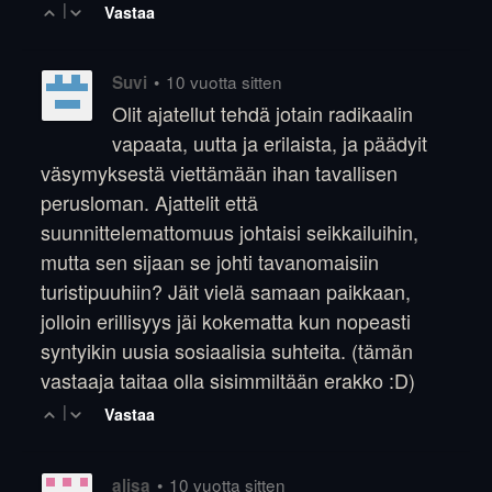
|
Vastaa
•
10 vuotta sitten
Suvi
Olit ajatellut tehdä jotain radikaalin
vapaata, uutta ja erilaista, ja päädyit
väsymyksestä viettämään ihan tavallisen
perusloman. Ajattelit että
suunnittelemattomuus johtaisi seikkailuihin,
mutta sen sijaan se johti tavanomaisiin
turistipuuhiin? Jäit vielä samaan paikkaan,
jolloin erillisyys jäi kokematta kun nopeasti
syntyikin uusia sosiaalisia suhteita. (tämän
vastaaja taitaa olla sisimmiltään erakko :D)
|
Vastaa
•
10 vuotta sitten
alisa