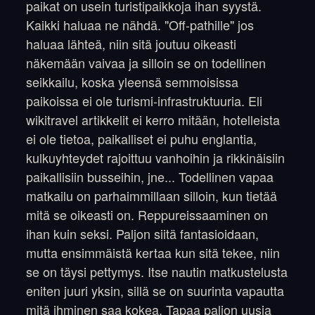
paikat on usein turistipaikkoja ihan syystä.
Kaikki haluaa ne nähdä. "Off-pathille" jos
haluaa lähteä, niin sitä joutuu oikeasti
näkemään vaivaa ja silloin se on todellinen
seikkailu, koska yleensä semmoisissa
paikoissa ei ole turismi-infrastruktuuria. Eli
wikitravel artikkelit ei kerro mitään, hotelleista
ei ole tietoa, paikalliset ei puhu englantia,
kulkuyhteydet rajoittuu vanhoihin ja rikkinäisiin
paikallisiin busseihin, jne... Todellinen vapaa
matkailu on parhaimmillaan silloin, kun tietää
mitä se oikeasti on. Reppureissaaminen on
ihan kuin seksi. Paljon siitä fantasioidaan,
mutta ensimmäistä kertaa kun sitä tekee, niin
se on täysi pettymys. Itse nautin matkustelusta
eniten juuri yksin, sillä se on suurinta vapautta
mitä ihminen saa kokea. Tapaa paljon uusia