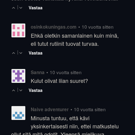
|
Vastaa
•
10 vuotta sitten
osinkokuningas.com
Ehkä oletkin samanlainen kuin minä,
eli tutut rutiinit tuovat turvaa.
|
Vastaa
•
10 vuotta sitten
Sanna
Kulut olivat liian suuret?
|
Vastaa
•
10 vuotta sitten
Naive adventurer
Minusta tuntuu, että kävi
yksinkertaisesti niin, ettei matkustelu
ollut sitä mitä odotit. Yleensä mielikuva