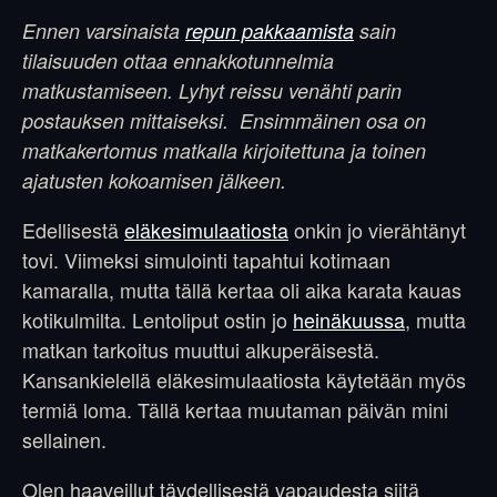
Ennen varsinaista
repun pakkaamista
sain
tilaisuuden ottaa ennakkotunnelmia
matkustamiseen. Lyhyt reissu venähti parin
postauksen mittaiseksi. Ensimmäinen osa on
matkakertomus matkalla kirjoitettuna ja toinen
ajatusten kokoamisen jälkeen.
Edellisestä
eläkesimulaatiosta
onkin jo vierähtänyt
tovi. Viimeksi simulointi tapahtui kotimaan
kamaralla, mutta tällä kertaa oli aika karata kauas
kotikulmilta. Lentoliput ostin jo
heinäkuussa
, mutta
matkan tarkoitus muuttui alkuperäisestä.
Kansankielellä eläkesimulaatiosta käytetään myös
termiä loma. Tällä kertaa muutaman päivän mini
sellainen.
Olen haaveillut täydellisestä vapaudesta siitä