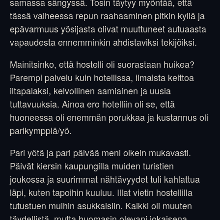
samassa sängyssä. Tosin täytyy myöntää, että
tässä vaiheessa repun raahaaminen pitkin kyliä ja
epävarmuus yösijasta olivat muuttuneet autuaasta
vapaudesta ennemminkin ahdistaviksi tekijöiksi.
Mainitsinko, että hostelli oli suorastaan huikea?
Parempi palvelu kuin hotellissa, ilmaista keittoa
iltapalaksi, kelvollinen aamiainen ja uusia
tuttavuuksia. Ainoa ero hotelliin oli se, että
huoneessa oli enemmän porukkaa ja kustannus oli
parikymppiä/yö.
Pari yötä ja pari päivää meni oikein mukavasti.
Päivät kiersin kaupungilla muiden turistien
joukossa ja suurimmat nähtävyydet tuli kahlattua
läpi, kuten tapoihin kuuluu. Illat vietin hostellilla
tutustuen muihin asukkaisiin. Kaikki oli muuten
täydellistä, mutta huomasin olevani jokaisena