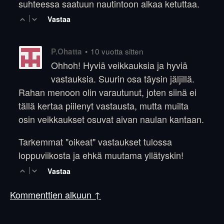
suhteessa saatuun nautintoon alkaa ketuttaa.
|
Vastaa
•
10 vuotta sitten
P.Ohatta
Ohhoh! Hyviä veikkauksia ja hyviä
vastauksia. Suurin osa täysin jäljillä.
Rahan menoon olin varautunut, joten siinä ei
tällä kertaa piilenyt vastausta, mutta muilta
osin veikkaukset osuvat aivan naulan kantaan.
Tarkemmat "oikeat" vastaukset tulossa
loppuviikosta ja ehkä muutama yllätyskin!
|
Vastaa
Kommenttien alkuun ↑