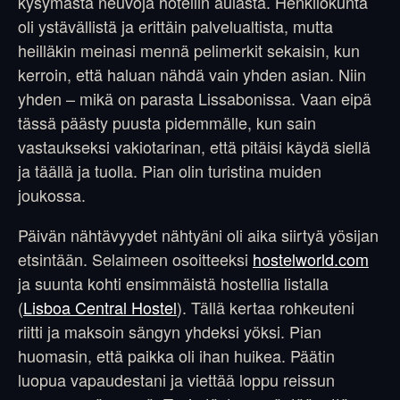
kysymästä neuvoja hotellin aulasta. Henkilökunta
oli ystävällistä ja erittäin palvelualtista, mutta
heilläkin meinasi mennä pelimerkit sekaisin, kun
kerroin, että haluan nähdä vain yhden asian. Niin
yhden – mikä on parasta Lissabonissa. Vaan eipä
tässä päästy puusta pidemmälle, kun sain
vastaukseksi vakiotarinan, että pitäisi käydä siellä
ja täällä ja tuolla. Pian olin turistina muiden
joukossa.
Päivän nähtävyydet nähtyäni oli aika siirtyä yösijan
etsintään. Selaimeen osoitteeksi
hostelworld.com
ja suunta kohti ensimmäistä hostellia listalla
(
Lisboa Central Hostel
). Tällä kertaa rohkeuteni
riitti ja maksoin sängyn yhdeksi yöksi. Pian
huomasin, että paikka oli ihan huikea. Päätin
luopua vapaudestani ja viettää loppu reissun