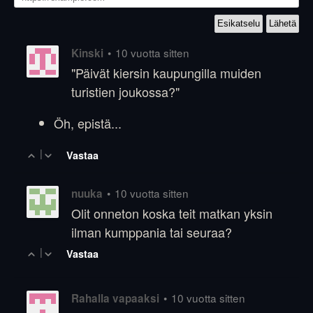
•
10 vuotta sitten
Kinski
"Päivät kiersin kaupungilla muiden
turistien joukossa?"
Öh, epistä...
|
Vastaa
•
10 vuotta sitten
nuuka
Olit onneton koska teit matkan yksin
ilman kumppania tai seuraa?
|
Vastaa
•
10 vuotta sitten
Rahalla vapaaksi