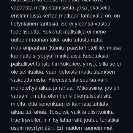
vapaasta matkustamisesta, joka jokaisella
ensimmäistä kertaa matkaan lähtevällä on, on
tietynlainen fantasia. Se ei yleensä vastaa
todellisuutta. Kokenut matkailija ei mene
uuteen maahan takki auki tutustumatta
määränpäähän (kuinka päästä hotellille, missä
kannattaisi yöpyä, minkälaisia kusetuksia
paikalliset turisteihin kokeilee, yms.), sillä se ei
ole seikkailua, vaan tietoista matkustamisen
vaikeuttamista. Yleensä siitä seuraa vain
menetettyä aikaa ja rahaa. "Mikässiinä, jos on
varaani", mutta olen henkilökohtaisesti sitä
mieltä, että kenenkään ei kannata tuhlata
aikaa tai rahaa. Toiseksi, vaikka olisi kuinka
true traveller, niin kyllähän sitä joutuu turistiksi
usein nöyrtymään. Eri maiden kauneimmat