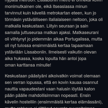
monimutkainen ole, eikä itseasiassa minun
tarvinnut kuin kävellä metrokartan eteen, kun jo
törmäsin ystävälliseen italialaiseen neitoon, joka oli
matkalla keskustaan. Liityin seuraan ja sain
samalla juttuseuraa matkan ajaksi. Matkaseurani
oli viihtynyt jo pidemmän aikaa Portugalissa, mutta
oli nyt tulossa ensimmäistä kertaa tapaamaan
ystäviään Lissaboniin. Ilmeisesti vaikutin olevan
aika hukassa, koska lopulta hän antoi jopa
oman karttansa minulle!
Keskustaan päästyäni alkoivatkin voimat olemaan
sen verran lopussa, että en kovin kauaa osannut
nauttia vapaudestani vaan halusin löytää katon
pään päälle mahdollisimman nopeasti. Ensin
kävelin hostelliin (ensimmäistä kertaa elämässäni),
mutta rohkeus ei riittänyt seurata suunnitelmaa