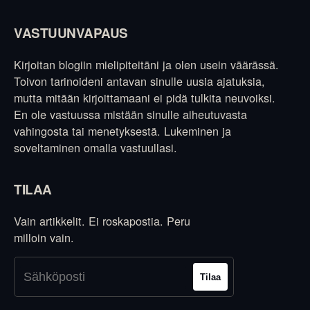
VASTUUNVAPAUS
Kirjoitan blogiin mielipiteitäni ja olen usein väärässä.
Toivon tarinoideni antavan sinulle uusia ajatuksia,
mutta mitään kirjoittamaani ei pidä tulkita neuvoiksi.
En ole vastuussa mistään sinulle aiheutuvasta
vahingosta tai menetyksestä. Lukeminen ja
soveltaminen omalla vastuullasi.
TILAA
Vain artikkelit. Ei roskapostia. Peru
milloin vain.
Tilaa