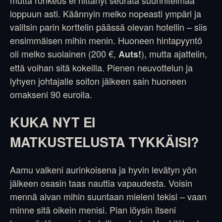
loppuun asti. Käännyin melko nopeasti ympäri ja
valitsin parin korttelin päässä olevan hotellin – siis
ensimmäisen mihin menin. Huoneen hintapyyntö
oli melko suolainen (200 €,
), mutta ajattelin,
Auts!
että voihan sitä kokeilla. Pienen neuvottelun ja
lyhyen johtajalle soiton jälkeen sain huoneen
omakseni 90 eurolla.
KUKA NYT EI
MATKUSTELUSTA TYKKÄISI?
Aamu valkeni aurinkoisena ja hyvin levätyn yön
jälkeen osasin taas nauttia vapaudesta. Voisin
mennä aivan mihin suuntaan mieleni tekisi – vaan
minne sitä oikein menisi. Pian löysin itseni