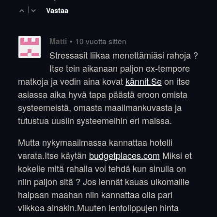
|
Vastaa
•
10 vuotta sitten
Matti
Stressasit liikaa menettämiäsi rahoja ?
Itse tein aikanaan paljon ex-tempore
matkoja ja vedin aina kovat
kännit.Se
on itse
asiassa aika hyvä tapa päästä eroon omista
systeemeistä, omasta maailmankuvasta ja
tutustua uusiin systeemeihin eri maissa.
Mutta nykymaailmassa kannattaa hotelli
varata.Itse käytän
budgetplaces.com
Miksi et
kokeile mitä rahalla voi tehdä kun sinulla on
niin paljon sitä ? Jos lennät kauas ulkomaille
halpaan maahan niin kannattaa olla pari
viikkoa ainakin.Muuten lentolippujen hinta