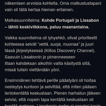
näkemisen arvoisia kohteita. Oma matkustustapani
vain oli tällä kertaa hieman erilainen.
Matkasuunnitelma:
Kohde Portugali ja Lissabon
– lähtö keskiviikkona, paluu maanantaina.
Vaikka suunnitelma oli lyhyehkö, olivat prioriteetit
kohteessa selvät “
” ja juuri
vettä, suoja, muonaa
tässä järjestyksessä (Kiitos Discovery Channel).
Saavuin Lissabonin jo pimenneeseen
iltaan kahdeksan aikoihin vailla käsitystä siitä,
missä tulisin viettämään yöni.
Ensimmäinen tehtävä perille päästyäni oli hoitaa
nesteytys kuntoon ja selvittää, että miten pääsen
lentokentältä keskustaan. Pienen harhailun jälkeen
selvisi, että nopein tapa kentältä keskustaan oli
hypätä metroon. Lissabonin metro ei onneksi kovin