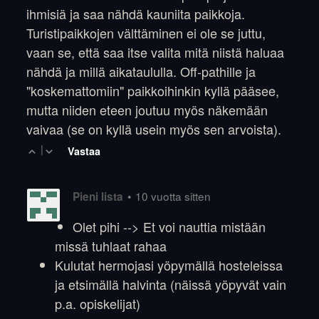
ihmisiä ja saa nähdä kauniita paikkoja.
Turistipaikkojen välttäminen ei ole se juttu,
vaan se, että saa itse valita mitä niistä haluaa
nähdä ja millä aikataululla. Off-pathille ja
"koskemattomiin" paikkoihinkin kyllä pääsee,
mutta niiden eteen joutuu myös näkemään
vaivaa (se on kyllä usein myös sen arvoista).
|
Vastaa
•
10 vuotta sitten
Pieni lista
Olet pihi --> Et voi nauttia mistään
missä tuhlaat rahaa
Kulutat hermojasi yöpymällä hosteleissa
ja etsimällä halvinta (näissä yöpyvät vain
p.a. opiskelijat)