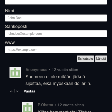
Nimi
Sähköposti
www
•
12 vuotta sitten
Anonymous
Suomeen ei ole mitään järkeä
sijoittaa, eikä myöskään dollariin.
|
Vastaa
•
12 vuotta sitten
P.Ohatta
Kiitos kommentista! Täytyy