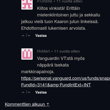
•
11 vuotta sitten
P.Ohatta
Kiitos vinkistä! Erittäin
mielenkiintoinen juttu ja sekkailu
jatkuu vielä tuon Kaaron jutun linkeissä.
Ehdottomasti lukemisen arvoista.
|
Vastaa
•
11 vuotta sitten
Holdari
Vanguardin VT:stä myös
näppärä tsekata
markkinapainoja.
https://personal.vanguard.com/us/funds/snap
FundId=3141&amp;FundIntExt=INT
|
Vastaa
Kommenttien alkuun ↑