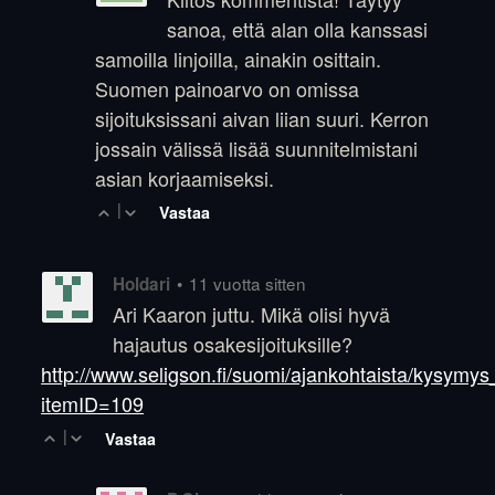
sanoa, että alan olla kanssasi
samoilla linjoilla, ainakin osittain.
Suomen painoarvo on omissa
sijoituksissani aivan liian suuri. Kerron
jossain välissä lisää suunnitelmistani
asian korjaamiseksi.
|
Vastaa
•
11 vuotta sitten
Holdari
Ari Kaaron juttu. Mikä olisi hyvä
hajautus osakesijoituksille?
http://www.seligson.fi/suomi/ajankohtaista/kysym
itemID=109
|
Vastaa