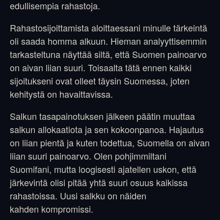
edullisempia rahastoja.
Rahastosijoittamista aloittaessani minulle tärkeintä
oli saada homma alkuun. Hieman analyyttisemmin
tarkasteltuna näyttää siltä, että Suomen painoarvo
on aivan liian suuri. Toisaalta tätä ennen kaikki
sijoitukseni ovat olleet täysin Suomessa, joten
kehitystä on havaittavissa.
Salkun tasapainotuksen jälkeen päätin muuttaa
salkun allokaatiota ja sen kokoonpanoa. Hajautus
on liian pientä ja kuten todettua, Suomella on aivan
liian suuri painoarvo. Olen pohjimmiltani
Suomifani, mutta loogisesti ajatellen uskon, että
järkevintä olisi pitää yhtä suuri osuus kaikissa
rahastoissa. Uusi salkku on näiden
kahden kompromissi.