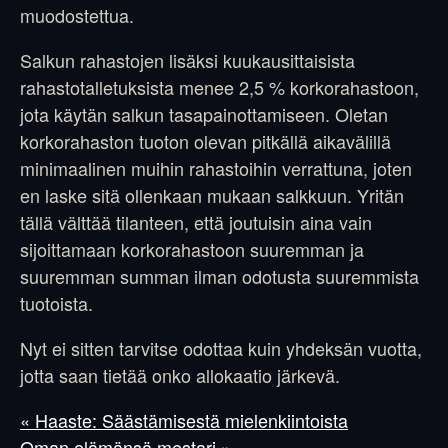
muodostettua.
Salkun rahastojen lisäksi kuukausittaisista
rahastotalletuksista menee 2,5 % korkorahastoon,
jota käytän salkun tasapainottamiseen. Oletan
korkorahaston tuoton olevan pitkällä aikavälillä
minimaalinen muihin rahastoihin verrattuna, joten
en laske sitä ollenkaan mukaan salkkuun. Yritän
tällä välttää tilanteen, että joutuisin aina vain
sijoittamaan korkorahastoon suuremman ja
suuremman summan ilman odotusta suuremmista
tuotoista.
Nyt ei sitten tarvitse odottaa kuin yhdeksän vuotta,
jotta saan tietää onko allokaatio järkevä.
« Haaste: Säästämisestä mielenkiintoista
Oman elämänsä mestari »