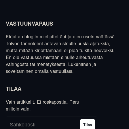
VASTUUNVAPAUS
Kirjoitan blogiin mielipiteitäni ja olen usein väärässä.
Toivon tarinoideni antavan sinulle uusia ajatuksia,
mutta mitään kirjoittamaani ei pidä tulkita neuvoiksi.
En ole vastuussa mistään sinulle aiheutuvasta
vahingosta tai menetyksestä. Lukeminen ja
soveltaminen omalla vastuullasi.
TILAA
Vain artikkelit. Ei roskapostia. Peru
milloin vain.
Tilaa