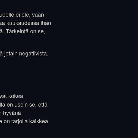
udelle ei ole, vaan
taa kuukaudessa ihan
ä. Tärkeintä on se,
jotain negatiivista.
vat kokea
lla on usein se, että
in hyvänä
e on tarjolla kaikkea