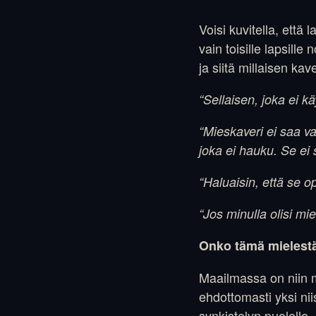
Voisi kuvitella, että
vain toisille lapsill
ja siitä millaisen kave
“Sellaisen, joka ei kä
“Mieskaveri ei saa va
joka ei hauku. Se ei 
“Haluaisin, että se 
“Jos minulla olisi m
Onko tämä mielestä
Maailmassa on niin mo
ehdottomasti yksi nii
synkistelyn puolelle,