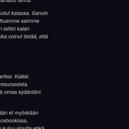
ollut kalassa. Sanoin
gittuamme saimme
 laittoi kalan
ka voinut tietää, että
eriksi. Kaikki
 resursseista
llä omaa sydäntäni.
tään et myöskään
Facebookissa,
n kuluu sinulta ehkä