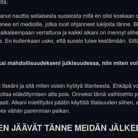
itä.
anut nauttia sellaisesta suosiosta mitä en olisi koskaan 
enee eri medioille, jotka ovat ohjanneet lukijoita tänne. 
aikaisempaan verrattuna ja kaikki aikani on mennyt siihen
e. En kuitenkaan usko, että suosio tulee kestämään. Siitä
.
ksi mahdollisuudekseni julkisuudessa, niin miten vo
ti itseäni ja sitä miten voisin hyötyä tilanteesta. Ehkäpä 
oitaa eläköitymisen alta pois. Onneksi tämä vaihtoehto p
ti. Aikani mietittyäni päätin käyttää tilaisuuden siihen, e
des vähän paremman paikan.
EN JÄÄVÄT TÄNNE MEIDÄN JÄLKE