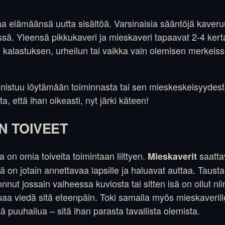
aa elämäänsä uutta sisältöä. Varsinaisia sääntöjä kaveru
sä. Yleensä pikkukaveri ja mieskaveri tapaavat 2-4 ker
, kalastuksen, urheilun tai vaikka vain olemisen merkeiss
nnistuu löytämään toiminnasta tai sen mieskeskeisyydestä 
a, että ihan oikeasti, nyt järki käteen!
N TOIVEET
a on omia toiveita toimintaan liittyen.
saatta
Mieskaverit
lä on jotain annettavaa lapsille ja haluavat auttaa. Tausta
nut jossain vaiheessa kuviosta tai sitten isä on ollut ni
luaa viedä sitä eteenpäin. Toki samalla myös mieskaverill
ä puuhailua – sitä ihan parasta tavallista olemista.