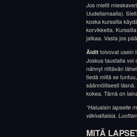
Jos mietit mieskaveri
Uudellamaalla). Siel
koska kurssilla käydä
korvikkeita. Kurssill
jatkaa. Vasta jos pää
toivovat usein l
Äidit
Joskus taustalla voi 
nähnyt riittävän lähel
tiedä miltä se tuntuu
säännöllisesti läsnä.
kokea. Tämä on lain
“Haluaisin lapselle 
väkivaltaisia. Luotta
MITÄ LAPSE