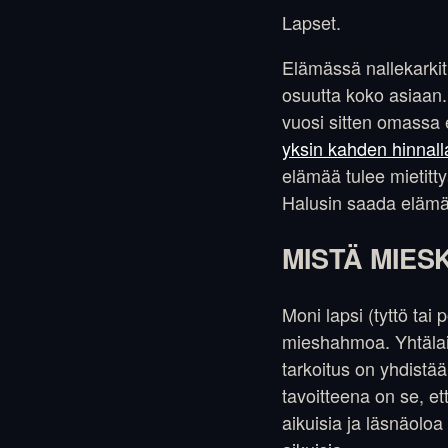
Lapset.
Elämässä nallekarkit
osuutta koko asiaan. S
vuosi sitten omassa 
yksin kahden hinnall
elämää tulee mietitty
Halusin saada elämäl
MISTÄ MIES
Moni lapsi (tyttö ta
mieshahmoa. Yhtälail
tarkoitus on yhdistä
tavoitteena on se, e
aikuisia ja läsnäoloa 