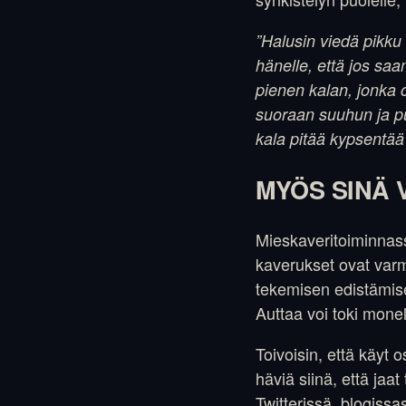
”Halusin viedä pikku
hänelle, että jos s
pienen kalan, jonka o
suoraan suuhun ja pur
kala pitää kypsentää
MYÖS SINÄ 
Mieskaveritoiminnassa
kaverukset ovat varma
tekemisen edistämise
Auttaa voi toki monel
Toivoisin, että käyt 
häviä siinä, että jaa
Twitterissä, blogiss