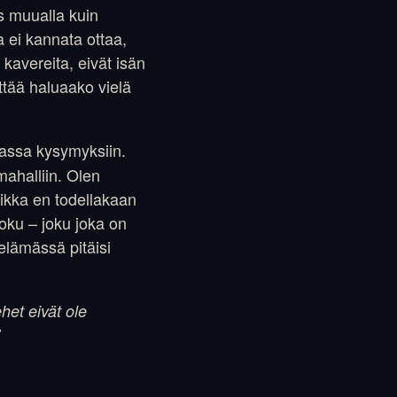
 muualla kuin
 ei kannata ottaa,
 kavereita, eivät isän
ättää haluaako vielä
amassa kysymyksiin.
mahalliin. Olen
vaikka en todellakaan
joku – joku joka on
 elämässä pitäisi
het eivät ole