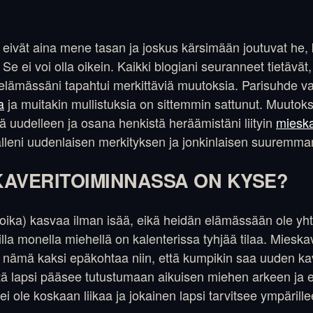
 eivät aina mene tasan ja joskus kärsimään joutuvat he, k
e ei voi olla oikein. Kaikki blogiani seuranneet tietävät, 
elämässäni tapahtui merkittäviä muutoksia. Parisuhde va
a
ja muitakin mullistuksia on sittemmin sattunut. Muuto
ä uudelleen ja osana henkistä heräämistäni liityin
mieska
leni uudenlaisen merkityksen ja jonkinlaisen suuremman
KAVERITOIMINNASSA ON KYSE?
i poika) kasvaa ilman isää, eikä heidän elämässään ole yh
la monella miehellä on kalenterissa tyhjää tilaa. Mieska
ä nämä kaksi epäkohtaa niin, että kumpikin saa uuden ka
ttä lapsi pääsee tutustumaan aikuisen miehen arkeen ja e
ei ole koskaan liikaa ja jokainen lapsi tarvitsee ympärille