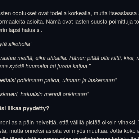
 lasten odotukset ovat todella korkealla, mutta itseasiassa
e normaaleita asioita. Nämä ovat lasten suusta poimittuja t
rin lapsi haluaisi.
ytä alkoholia”
rastaa meiltä, eikä uhkailla. Hänen pitää olla kiltti, kiva,
saa syödä huumeita tai juoda kaljaa.”
opettaisi potkimaan palloa, uimaan ja laskemaan”
ieskaveri, haluaisin mennä onkimaan”
si liikaa pyydetty?
ni asia päin helvettiä, että välillä pistää oikein vihaksi
stä, mutta onneksi asioita voi myös muuttaa. Jotta koko a
 niin tässä vielä suoraan mieskaveritoiminnan kotisivulta l