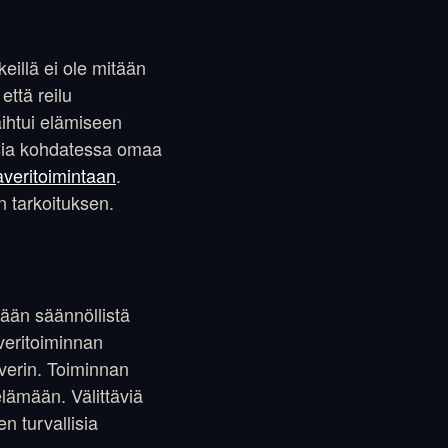
eillä ei ole mitään
että reilu
ihtui elämiseen
ksia kohdatessa omaa
veritoimintaan
.
 tarkoituksen.
tään säännöllistä
veritoiminnan
verin. Toiminnan
lämään. Välittäviä
en turvallisia