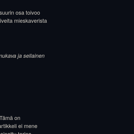
 suurin osa toivoo
oiveita mieskaverista
 mukava ja sellainen
. Tämä on
rtikkeli ei mene
ainattu tarina.