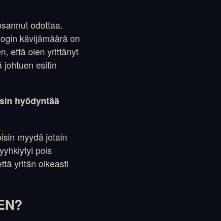
osannut odottaa.
Blogin kävijämäärä on
, että olen yrittänyt
 johtuen esitin
isin hyödyntää
voisin myydä jotain
yyhkiytyi pois
ttä yritän oikeasti
EN?