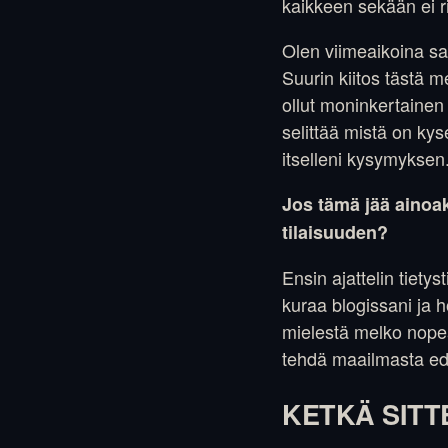
kaikkeen sekään ei ri
Olen viimeaikoina sa
Suurin kiitos tästä m
ollut moninkertainen 
selittää mistä on kys
itselleni kysymyksen
Jos tämä jää ainoa
tilaisuuden?
Ensin ajattelin tietys
kuraa blogissani ja h
mielestä melko nopeas
tehdä maailmasta e
KETKÄ SITT