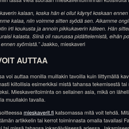
 kaverin kalaan, koska hän ei ollut käynyt koskaan ennen 
aamme kalaa, niin voimme sitten syödä sen. Aikamme on
tin irti koukusta ja annoin pikkukaverin käteen. Hän sitten
aisi kalasta. Siinä oli naurussa pidättelemistä, eihän poi
Jaakko, mieskaveri
 ennen syömistä.”
VOIT AUTTAA
 voi auttaa monilla muillakin tavoilla kuin liittymällä kav
sti kiitollisia esimerkiksi mistä tahansa tekemisestä tai
ksi. Mieskaveritoiminta on sellainen asia, mikä on lähe
la muullakin tavalla.
osoitteessa
mieskaverit.fi
katsomassa mitä voit tehdä. Mi
t tämän artikkelin tai kerrot toiminnasta omalla tavallasi 
asi tai missä tahansa jokapäiväisessä arjessa. Jakamisee