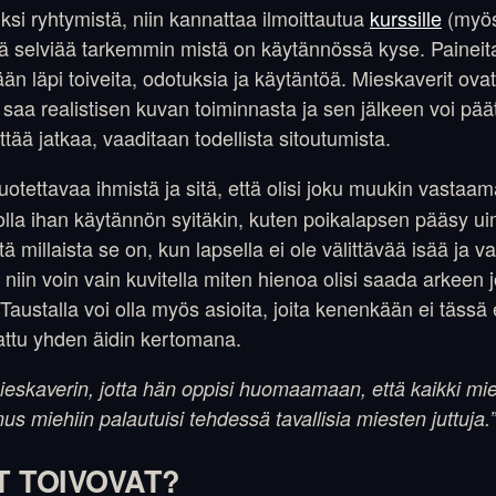
ksi ryhtymistä, niin kannattaa ilmoittautua
kurssille
(myös
lä selviää tarkemmin mistä on käytännössä kyse. Paineita
än läpi toiveita, odotuksia ja käytäntöä. Mieskaverit ovat
a saa realistisen kuvan toiminnasta ja sen jälkeen voi pä
ttää jatkaa, vaaditaan todellista sitoutumista.
uotettavaa ihmistä ja sitä, että olisi joku muukin vasta
olla ihan käytännön syitäkin, kuten poikalapsen pääsy ui
tä millaista se on, kun lapsella ei ole välittävää isää ja 
, niin voin vain kuvitella miten hienoa olisi saada arkeen 
 Taustalla voi olla myös asioita, joita kenenkään ei tässä
attu yhden äidin kertomana.
mieskaverin, jotta hän oppisi huomaamaan, että kaikki mie
mus miehiin palautuisi tehdessä tavallisia miesten juttuja.”
T TOIVOVAT?