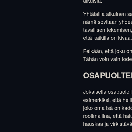
aikuisia.
Yhtälailla aikuinen s
nämä sovitaan yhdes
tavallisen tekemisen
että kaikilla on kivaa.
Pelkään, että joku o
Tähän voin vain todet
OSAPUOLTE
Jokaisella osapuolell
esimerkiksi, että heil
joko oma isä on kadon
roolimallina, että ha
hauskaa ja virkistävä