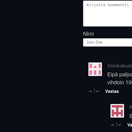
Nimi
Osinkokun
Eipä paljo
vihdoin 100
|
Vastaa
P
S
|
Va