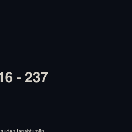
6 - 237
kauden tapahtumiin.