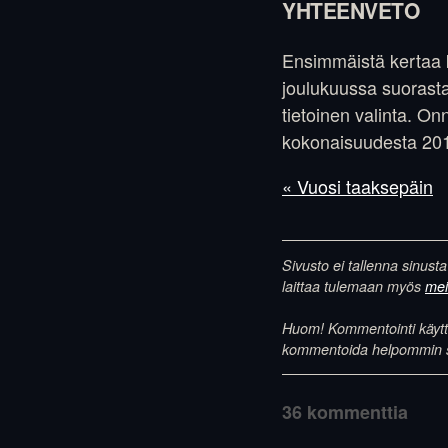
YHTEENVETO
Ensimmäistä kertaa k
joulukuussa suorasta
tietoinen valinta. On
kokonaisuudesta 2016
« Vuosi taaksepäin
Sivusto ei tallenna sinusta
laittaa tulemaan myös
meil
Huom! Kommentointi käyttää
kommentoida helpommin samo
36 kommenttia