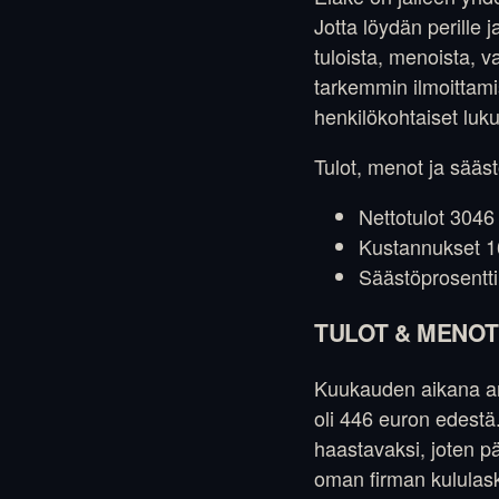
Jotta löydän perille 
tuloista, menoista, 
tarkemmin ilmoittamis
henkilökohtaiset luk
Tulot, menot ja sääst
Nettotulot 3046
Kustannukset 1
Säästöprosentt
TULOT & MENOT
Kuukauden aikana ansi
oli 446 euron edestä.
haastavaksi, joten p
oman firman kululask