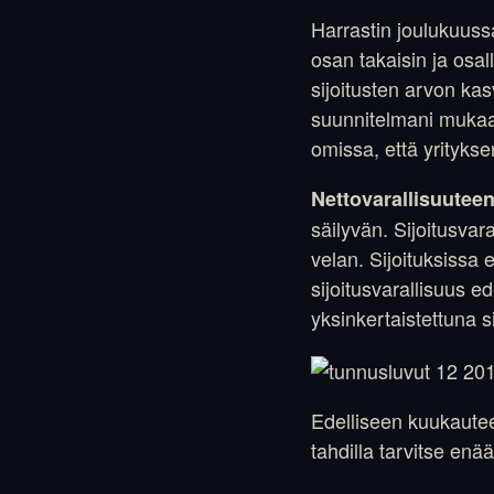
Harrastin joulukuuss
osan takaisin ja osa
sijoitusten arvon kas
suunnitelmani mukaa
omissa, että yritykse
Nettovarallisuutee
säilyvän. Sijoitusva
velan. Sijoituksissa
sijoitusvarallisuus 
yksinkertaistettuna 
Edelliseen kuukautee
tahdilla tarvitse enä