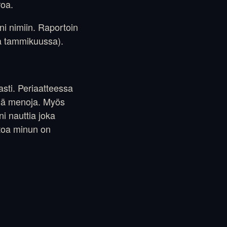
roa.
ni nimiin. Raportoin
sa tammikuussa).
sti. Periaatteessa
siä menoja. Myös
ni nauttia joka
utoa minun on