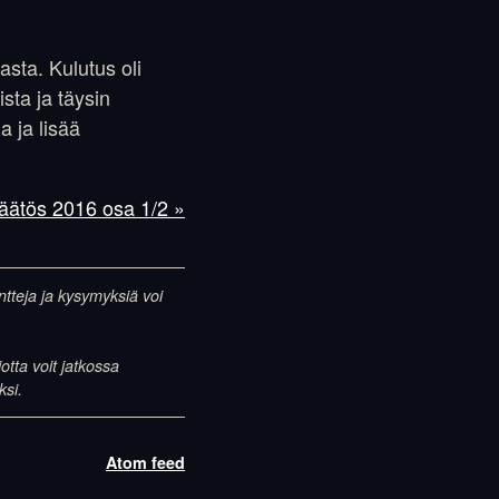
sta. Kulutus oli
sta ja täysin
a ja lisää
inpäätös 2016 osa 1/2 »
entteja ja kysymyksiä voi
otta voit jatkossa
ksi.
Atom feed