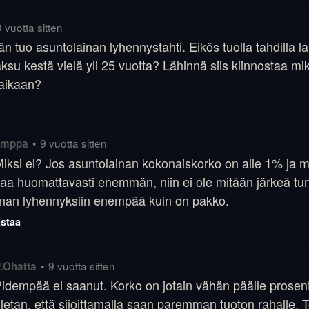
9 vuotta sitten
ään tuo asuntolainan lyhennystahti. Eikös tuolla tahdilla l
ksu kestä vielä yli 25 vuotta? Lähinnä siis kiinnostaa mik
-aikaan?
•
9 vuotta sitten
imppa
iksi ei? Jos asuntolainan kokonaiskorko on alle 1% ja mu
aa huomattavasti enemmän, niin ei ole mitään järkeä tu
inan lyhennyksiin enempää kuin on pakko.
staa
•
9 vuotta sitten
.Ohatta
idempää ei saanut. Korko on jotain vähän päälle prosent
letan, että sijoittamalla saan paremman tuoton rahalle. To