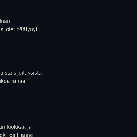
ainan
si olet päätynyt
ista sijoituksista
nkea rahaa
in luokkaa ja
ki jos tilanne