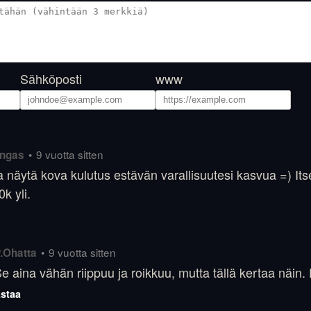
Sähköposti
www
•
9 vuotta sitten
ingas
a näytä kova kulutus estävän varallisuutesi kasvua =) Its
k yli.
•
9 vuotta sitten
.Ohatta
e aina vähän riippuu ja roikkuu, mutta tällä kertaa näin.
staa