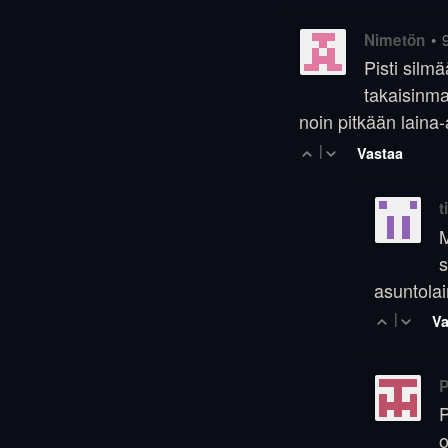
•
Nimetön
Pisti silm
takaisinma
noin pitkään laina
|
Vastaa
t
M
s
asuntola
|
Va
P
P
o