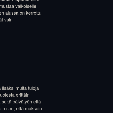
 mustaa valkoiselle
en alussa on kerrottu
ät vain
lisäksi muita tuloja
uolesta erittäin
ä sekä päivätyön että
ain sen, että maksoin