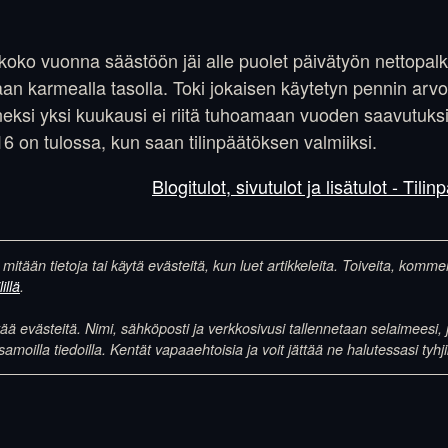
oko vuonna säästöön jäi alle puolet päivätyön nettopalka
an karmealla tasolla. Toki jokaisen käytetyn pennin arvoi
neksi yksi kuukausi ei riitä tuhoamaan vuoden saavutuksi
 on tulossa, kun saan tilinpäätöksen valmiiksi.
Blogitulot, sivutulot ja lisätulot - Til
 mitään tietoja tai käytä evästeitä, kun luet artikkeleita. Toiveita, komm
illä
.
 evästeitä. Nimi, sähköposti ja verkkosivusi tallennetaan selaimeesi, j
illa tiedoilla. Kentät vapaaehtoisia ja voit jättää ne halutessasi tyhji