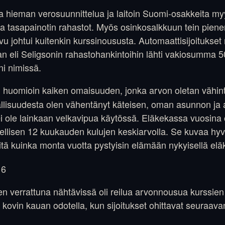
a hieman verosuunnittelua ja laitoin Suomi-osakkeita myy
lla tasapainotin rahastot. Myös osinkosalkkuun tein pien
vu johtui kuitenkin kurssinoususta. Automaattisijoitukset
n eli Seligsonin rahastohankintoihin lähti vakiosumma 
ni nimissä.
huomioin kaiken omaisuuden, jonka arvon oletan vähin
n
rallisuudesta olen vähentänyt käteisen, oman asunnon ja a
 ei ole lainkaan velkavipua käytössä. Eläkekassa vuosina 
edellisen 12 kuukauden kulujen keskiarvolla. Se kuvaa hyv
sitä kuinka monta vuotta pystyisin elämään nykyisellä elä
n verrattuna nähtävissä oli reilua arvonnousua kurssien
ä kovin kauan odotella, kun sijoitukset ohittavat seuraav