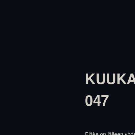
KUUKAU
047
Eläke on jälleen yh