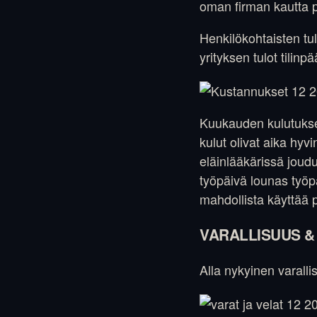
oman firman kautta pä
Henkilökohtaisten tu
yrityksen tulot tili
Kuukauden kulutukses
kulut olivat aika hyv
eläinlääkärissä joudu
työpäivä lounas työp
mahdollista käyttää 
VARALLISUUS &
Alla nykyinen varalli