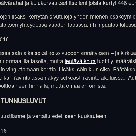
ivärahat ja kulukorvaukset itselleni joista kertyi 446 eu
lojen lisäksi kerrytän sivutuloja yhden miehen osakeyhtiö
npäätöksen yhteydessä vuoden lopussa. (Tilinpäätös tulos
sa sain aikaiseksi koko vuoden ennätyksen – ja kirkkaa
in normaalilla tasolla, mutta
lentävä koira
tuotti ylimääräi
in vinguttamaan korttia. Lisäksi söin kuin sika. Päätökse
aikan ravintolassa näkyy selkeästi ravintolakuluissa. A
polttoaineen hinnalla, mutta omaa en omista.
 TUNNUSLUVUT
suustilanne ja vertailu edelliseen kuukauteen.