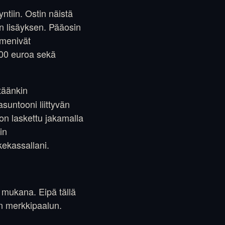
ntiin. Ostin näistä
en lisäyksen. Pääosin
 menivät
500 euroa sekä
täänkin
suntooni liittyvän
on laskettu jakamalla
in
kekassallani.
 mukana. Eipä tällä
an merkkipaalun.