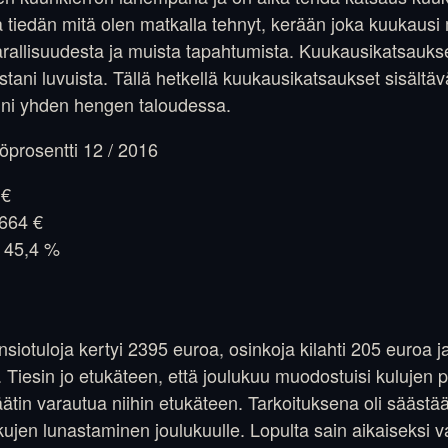
ja tiedän mitä olen matkalla tehnyt, kerään joka kuukausi
varallisuudesta ja muista tapahtumista. Kuukausikatsauks
tani luvuista. Tällä hetkellä kuukausikatsaukset sisältäv
uni yhden hengen taloudessa.
öprosentti 12 / 2016
 €
664 €
i 45,4 %
otuloja kertyi 2395 euroa, osinkoja kilahti 205 euroa ja 
 Tiesin jo etukäteen, että joulukuu muodostuisi kulujen p
äätin varautua niihin etukäteen. Tarkoituksena oli säästä
ujen lunastaminen joulukuulle. Lopulta sain aikaiseksi v