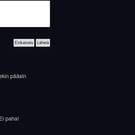
ekin pääsin
 Ei paha!