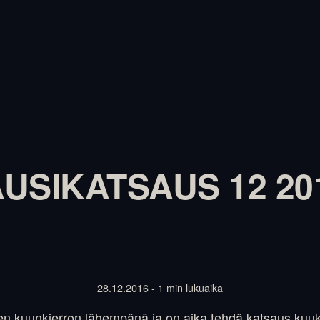
SIKATSAUS 12 201
28.12.2016 - 1 min lukuaika
den kuunkierron lähempänä ja on aika tehdä katsaus kuu