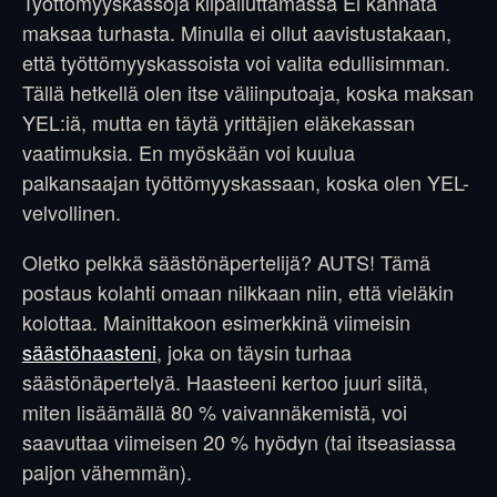
Työttömyyskassoja kilpailuttamassa Ei kannata
maksaa turhasta. Minulla ei ollut aavistustakaan,
että työttömyyskassoista voi valita edullisimman.
Tällä hetkellä olen itse väliinputoaja, koska maksan
YEL:iä, mutta en täytä yrittäjien eläkekassan
vaatimuksia. En myöskään voi kuulua
palkansaajan työttömyyskassaan, koska olen YEL-
velvollinen.
Oletko pelkkä säästönäpertelijä? AUTS! Tämä
postaus kolahti omaan nilkkaan niin, että vieläkin
kolottaa. Mainittakoon esimerkkinä viimeisin
säästöhaasteni
, joka on täysin turhaa
säästönäpertelyä. Haasteeni kertoo juuri siitä,
miten lisäämällä 80 % vaivannäkemistä, voi
saavuttaa viimeisen 20 % hyödyn (tai itseasiassa
paljon vähemmän).