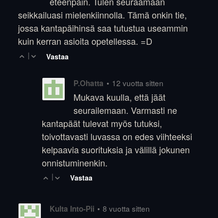
eteenpäin. Tulen seuraamaan
seikkailuasi mielenkiinnolla. Tämä onkin tie,
jossa kantapäihinsä saa tutustua useammin
kuin kerran asioita opetellessa. =D
|
Vastaa
•
12 vuotta sitten
P.Ohatta
Mukava kuulla, että jäät
seurailemaan. Varmasti ne
kantapäät tulevat myös tutuksi,
toivottavasti luvassa on edes viihteeksi
kelpaavia suorituksia ja välillä jokunen
onnistuminenkin.
|
Vastaa
•
8 vuotta sitten
Kulta Into-Pii