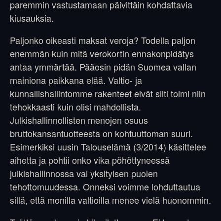
paremmin vastustamaan päivittäin kohdattavia
kiusauksia.
Paljonko oikeasti maksat veroja? Todella paljon
enemmän kuin mitä verokortin ennakonpidätys
antaa ymmärtää. Pääosin pidän Suomea vallan
mainiona paikkana elää. Valtio- ja
kunnallishallintomme rakenteet eivät silti toimi niin
tehokkaasti kuin olisi mahdollista.
Julkishallinnollisten menojen osuus
bruttokansantuotteesta on kohtuuttoman suuri.
Esimerkiksi uusin Talouselämä (3/2014) käsittelee
aihetta ja pohtii onko vika pöhöttyneessä
julkishallinnossa vai yksityisen puolen
tehottomuudessa. Onneksi voimme lohduttautua
sillä, että monilla valtioilla menee vielä huonommin.