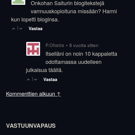
Onkohan Saiturin blogitekstejä
varmuuskopioituna missään? Harmi
kun lopetti bloginsa.
|
Vastaa
•
8 vuotta sitten
P.Ohatta
Itselläni on noin 10 kappaletta
odottamassa uudelleen
julkaisua täällä.
|
Vastaa
Kommenttien alkuun ↑
VASTUUNVAPAUS