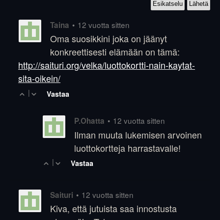
•
12 vuotta sitten
Taina
Oma suosikkini joka on jäänyt
konkreettisesti elämään on tämä:
http://saituri.org/velka/luottokortti-nain-kaytat-
sita-oikein/
|
Vastaa
•
12 vuotta sitten
P.Ohatta
Ilman muuta lukemisen arvoinen
luottokortteja harrastavalle!
|
Vastaa
•
12 vuotta sitten
Saituri
Kiva, että jutuista saa innostusta