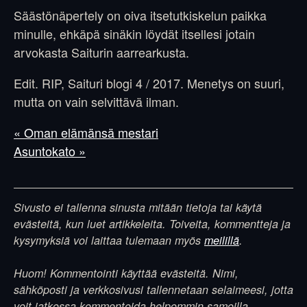
Säästönäpertely on oiva itsetutkiskelun paikka
minulle, ehkäpä sinäkin löydät itsellesi jotain
arvokasta Saiturin aarrearkusta.
Edit. RIP, Saituri blogi 4 / 2017. Menetys on suuri,
mutta on vain selvittävä ilman.
« Oman elämänsä mestari
Asuntokato »
Sivusto ei tallenna sinusta mitään tietoja tai käytä
evästeitä, kun luet artikkeleita. Toiveita, kommentteja ja
kysymyksiä voi laittaa tulemaan myös
meilillä
.
Huom! Kommentointi käyttää evästeitä. Nimi,
sähköposti ja verkkosivusi tallennetaan selaimeesi, jotta
voit jatkossa kommentoida helpommin samoilla