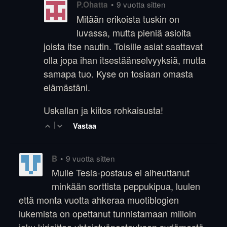
•
9 vuotta sitten
P.Ohatta
Mitään erikoista tuskin on
luvassa, mutta pieniä asioita
joista itse nautin. Toisille asiat saattavat
olla jopa ihan itsestäänselvyyksiä, mutta
samapa tuo. Kyse on tosiaan omasta
elämästäni.
Uskallan ja kiitos rohkaisusta!
|
Vastaa
•
9 vuotta sitten
B
Mulle Tesla-postaus ei aiheuttanut
minkään sorttista peppukipua, luulen
että monta vuotta ahkeraa muotiblogien
lukemista on opettanut tunnistamaan milloin