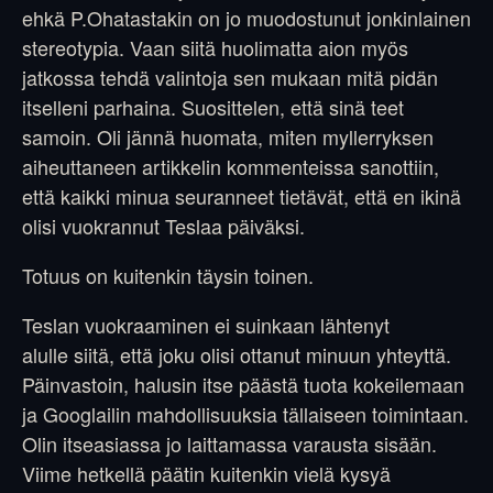
ehkä P.Ohatastakin on jo muodostunut jonkinlainen
stereotypia. Vaan siitä huolimatta aion myös
jatkossa tehdä valintoja sen mukaan mitä pidän
itselleni parhaina. Suosittelen, että sinä teet
samoin. Oli jännä huomata, miten myllerryksen
aiheuttaneen artikkelin kommenteissa sanottiin,
että kaikki minua seuranneet tietävät, että en ikinä
olisi vuokrannut Teslaa päiväksi.
Totuus on kuitenkin täysin toinen.
Teslan vuokraaminen ei suinkaan lähtenyt
alulle siitä, että joku olisi ottanut minuun yhteyttä.
Päinvastoin, halusin itse päästä tuota kokeilemaan
ja Googlailin mahdollisuuksia tällaiseen toimintaan.
Olin itseasiassa jo laittamassa varausta sisään.
Viime hetkellä päätin kuitenkin vielä kysyä