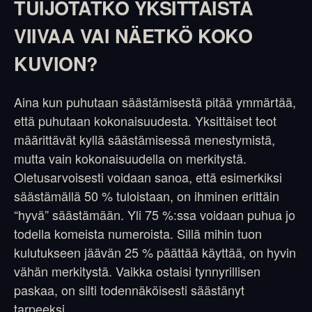
TUIJOTATKO YKSITTÄISTÄ
VIIVAA VAI NÄETKÖ KOKO
KUVION?
Aina kun puhutaan säästämisestä pitää ymmärtää,
että puhutaan kokonaisuudesta. Yksittäiset teot
määrittävät kyllä säästämisessä menestymistä,
mutta vain kokonaisuudella on merkitystä.
Oletusarvoisesti voidaan sanoa, että esimerkiksi
säästämällä 50 % tuloistaan, on ihminen erittäin
“hyvä” säästämään. Yli 75 %:ssa voidaan puhua jo
todella komeista numeroista. Sillä mihin tuon
kulutukseen jäävän 25 % päättää käyttää, on hyvin
vähän merkitystä. Vaikka ostaisi tynnyrillisen
paskaa, on silti todennäköisesti säästänyt
tarpeeksi.