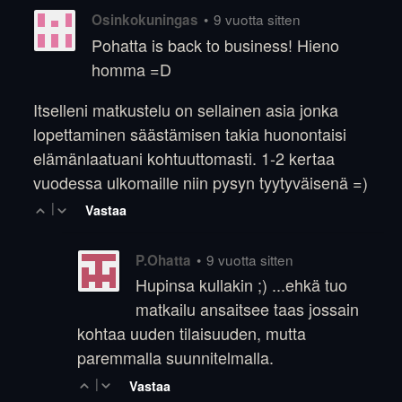
•
9 vuotta sitten
Osinkokuningas
Pohatta is back to business! Hieno
homma =D
Itselleni matkustelu on sellainen asia jonka
lopettaminen säästämisen takia huonontaisi
elämänlaatuani kohtuuttomasti. 1-2 kertaa
vuodessa ulkomaille niin pysyn tyytyväisenä =)
|
Vastaa
•
9 vuotta sitten
P.Ohatta
Hupinsa kullakin ;) ...ehkä tuo
matkailu ansaitsee taas jossain
kohtaa uuden tilaisuuden, mutta
paremmalla suunnitelmalla.
|
Vastaa