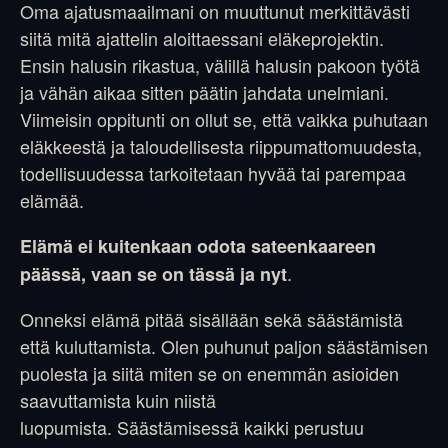
Oma ajatusmaailmani on muuttunut merkittävästi
siitä mitä ajattelin aloittaessani eläkeprojektin.
Ensin halusin rikastua, välillä halusin pakoon työtä
ja vähän aikaa sitten päätin jahdata unelmiani.
Viimeisin oppitunti on ollut se, että vaikka puhutaan
eläkkeestä ja taloudellisesta riippumattomuudesta,
todellisuudessa tarkoitetaan hyvää tai parempaa
elämää.
Elämä ei kuitenkaan odota sateenkaareen
.
päässä, vaan se on tässä ja nyt
Onneksi elämä pitää sisällään sekä säästämistä
että kuluttamista. Olen puhunut paljon säästämisen
puolesta ja siitä miten se on enemmän asioiden
saavuttamista kuin niistä
luopumista. Säästämisessä kaikki perustuu