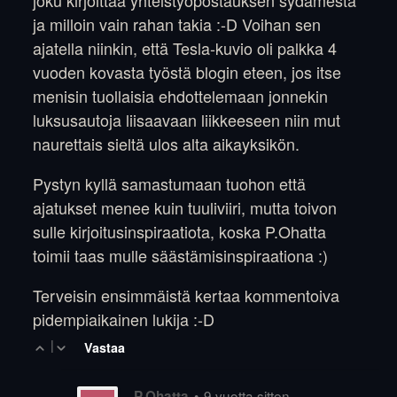
joku kirjoittaa yhteistyöpostauksen sydämestä
ja milloin vain rahan takia :-D Voihan sen
ajatella niinkin, että Tesla-kuvio oli palkka 4
vuoden kovasta työstä blogin eteen, jos itse
menisin tuollaisia ehdottelemaan jonnekin
luksusautoja liisaavaan liikkeeseen niin mut
naurettais sieltä ulos alta aikayksikön.
Pystyn kyllä samastumaan tuohon että
ajatukset menee kuin tuuliviiri, mutta toivon
sulle kirjoitusinspiraatiota, koska P.Ohatta
toimii taas mulle säästämisinspiraationa :)
Terveisin ensimmäistä kertaa kommentoiva
pidempiaikainen lukija :-D
|
Vastaa
•
9 vuotta sitten
P.Ohatta