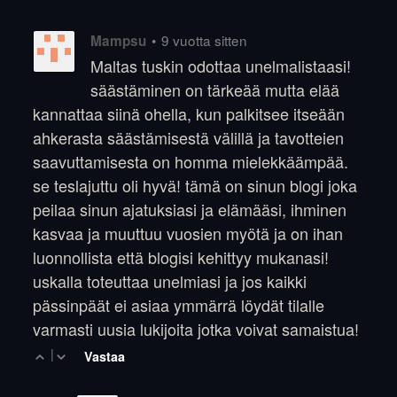
•
9 vuotta sitten
Mampsu
Maltas tuskin odottaa unelmalistaasi!
säästäminen on tärkeää mutta elää
kannattaa siinä ohella, kun palkitsee itseään
ahkerasta säästämisestä välillä ja tavotteien
saavuttamisesta on homma mielekkäämpää.
se teslajuttu oli hyvä! tämä on sinun blogi joka
peilaa sinun ajatuksiasi ja elämääsi, ihminen
kasvaa ja muuttuu vuosien myötä ja on ihan
luonnollista että blogisi kehittyy mukanasi!
uskalla toteuttaa unelmiasi ja jos kaikki
pässinpäät ei asiaa ymmärrä löydät tilalle
varmasti uusia lukijoita jotka voivat samaistua!
|
Vastaa