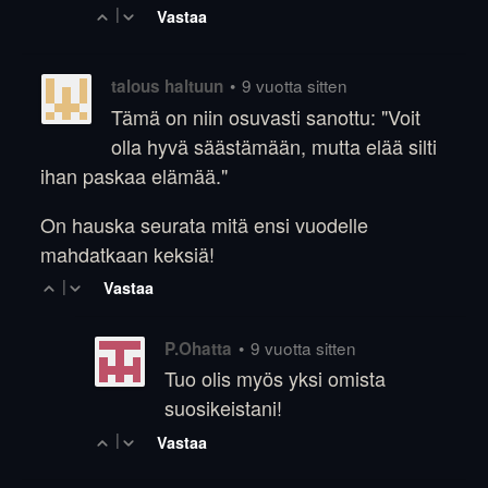
|
Vastaa
•
9 vuotta sitten
talous haltuun
Tämä on niin osuvasti sanottu: "Voit
olla hyvä säästämään, mutta elää silti
ihan paskaa elämää."
On hauska seurata mitä ensi vuodelle
mahdatkaan keksiä!
|
Vastaa
•
9 vuotta sitten
P.Ohatta
Tuo olis myös yksi omista
suosikeistani!
|
Vastaa