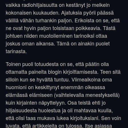
vaikka radiohiljaisuutta on kestänyt jo melkein
kokonaisen kuukauden. Ajatuksia pyörii päässä
välillä vähän turhankin paljon. Erikoista on se, että
ne ovat hyvin paljon toisistaan poikkeavia. Tästä
johtuen niiden muotoileminen tarinoiksi ottaa
joskus oman aikansa. Tämä on ainakin puolet
tarinasta.
Toinen puoli totuudesta on se, että päätin olla
ottamatta paineita blogin kirjoittamisesta. Teen sitä
silloin kun se hyvältä tuntuu. Viimeaikoina oma
huomioni on keskittynyt enemmän oikeassa
elämässä elämiseen (vaihtelevalla menestyksellä)
kuin kirjainten näpyttelyyn. Osa teistä ehti jo
hiljaisuudesta huolestua ja oli mahtavaa kuulla,
että olisi taas mukava lukea kirjoituksiani. Sen voin
luvata, että artikkeleita on tulossa. Itse asiassa