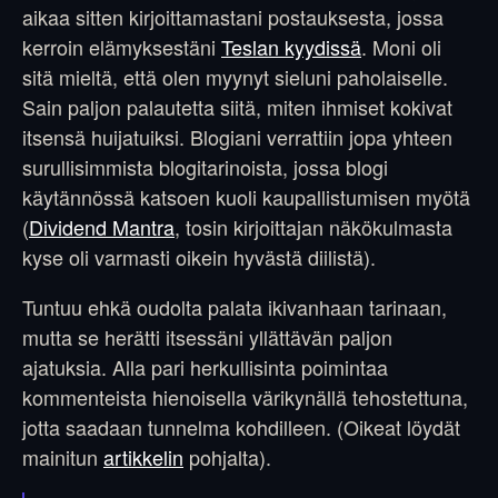
aikaa sitten kirjoittamastani postauksesta, jossa
kerroin elämyksestäni
Teslan kyydissä
. Moni oli
sitä mieltä, että olen myynyt sieluni paholaiselle.
Sain paljon palautetta siitä, miten ihmiset kokivat
itsensä huijatuiksi. Blogiani verrattiin jopa yhteen
surullisimmista blogitarinoista, jossa blogi
käytännössä katsoen kuoli kaupallistumisen myötä
(
Dividend Mantra
, tosin kirjoittajan näkökulmasta
kyse oli varmasti oikein hyvästä diilistä).
Tuntuu ehkä oudolta palata ikivanhaan tarinaan,
mutta se herätti itsessäni yllättävän paljon
ajatuksia. Alla pari herkullisinta poimintaa
kommenteista hienoisella värikynällä tehostettuna,
jotta saadaan tunnelma kohdilleen. (Oikeat löydät
mainitun
artikkelin
pohjalta).