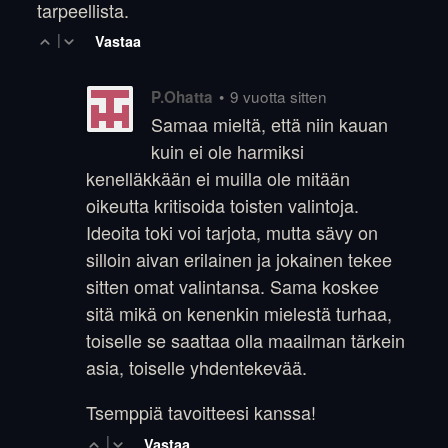
tarpeellista.
|
Vastaa
•
9 vuotta sitten
P.Ohatta
Samaa mieltä, että niin kauan
kuin ei ole harmiksi
kenelläkkään ei muilla ole mitään
oikeutta kritisoida toisten valintoja.
Ideoita toki voi tarjota, mutta sävy on
silloin aivan erilainen ja jokainen tekee
sitten omat valintansa. Sama koskee
sitä mikä on kenenkin mielestä turhaa,
toiselle se saattaa olla maailman tärkein
asia, toiselle yhdentekevää.
Tsemppiä tavoitteesi kanssa!
|
Vastaa