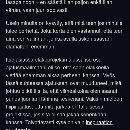
tasapainoon – en säästä liian paljon enkä liian
vähän, vaan juuri sopivasti.
Usein minulta on kysytty, että mitä teen jos minulle
tulee perhettä. Joka kerta olen vastannut, että teen
aina sen valinnan, jonka avulla uskon saavani
elämältäni enemmän.
Itse asiassa eläkeprojektin alussa iso osa
ajatusmaailmaani oli se, että saan eläkkeellä
viettää enemmän aikaa perheeni kanssa. Myös
tässä suhteessa ajatukseni ovat muuttuneet, mikä
johtuu pitkälti siitä, että viimeaikoina olen saanut
punoa juoniani lähinnä keskenäni. Väkisin mieleen
hiipii ajatus, että mitä järkeä on tällaisessa
projektissa, jos sitä ei saa jakaa kenenkään
kanssa. Toivottavasti kyse on vain
inspiraation
puutteesta
.