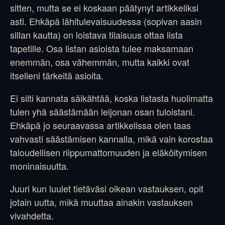
sitten, mutta se ei koskaan päätynyt artikkeliksi
asti. Ehkäpä lähitulevaisuudessa (sopivan aasin
sillan kautta) on loistava tilaisuus ottaa lista
tapetille. Osa listan asioista tulee maksamaan
enemmän, osa vähemmän, mutta kaikki ovat
itselleni tärkeitä asioita.
Ei silti kannata säikähtää, koska listasta huolimatta
tulen yhä säästämään leijonan osan tuloistani.
Ehkäpä jo seuraavassa artikkelissa olen taas
vahvasti säästämisen kannalla, mikä vain korostaa
taloudellisen riippumattomuuden ja eläköitymisen
moninaisuutta.
Juuri kun luulet tietäväsi oikean vastauksen, opit
jotain uutta, mikä muuttaa ainakin vastauksen
vivahdetta.