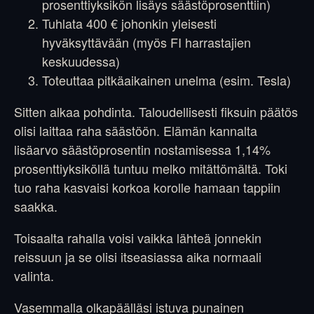
prosenttiyksikön lisäys säästöprosenttiin)
Tuhlata 400 € johonkin yleisesti
hyväksyttävään (myös FI harrastajien
keskuudessa)
Toteuttaa pitkäaikainen unelma (esim. Tesla)
Sitten alkaa pohdinta. Taloudellisesti fiksuin päätös
olisi laittaa raha säästöön. Elämän kannalta
lisäarvo säästöprosentin nostamisessa 1,14%
prosenttiyksiköllä tuntuu melko mitättömältä. Toki
tuo raha kasvaisi korkoa korolle hamaan tappiin
saakka.
Toisaalta rahalla voisi vaikka lähteä jonnekin
reissuun ja se olisi itseasiassa aika normaali
valinta.
Vasemmalla olkapäälläsi istuva punainen