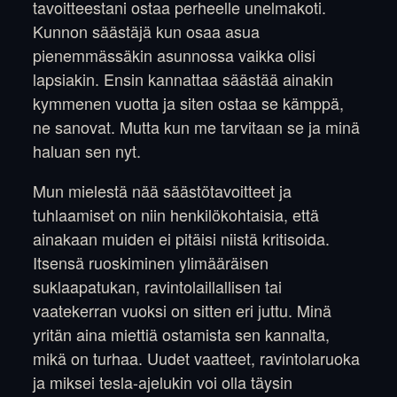
tavoitteestani ostaa perheelle unelmakoti.
Kunnon säästäjä kun osaa asua
pienemmässäkin asunnossa vaikka olisi
lapsiakin. Ensin kannattaa säästää ainakin
kymmenen vuotta ja siten ostaa se kämppä,
ne sanovat. Mutta kun me tarvitaan se ja minä
haluan sen nyt.
Mun mielestä nää säästötavoitteet ja
tuhlaamiset on niin henkilökohtaisia, että
ainakaan muiden ei pitäisi niistä kritisoida.
Itsensä ruoskiminen ylimääräisen
suklaapatukan, ravintolaillallisen tai
vaatekerran vuoksi on sitten eri juttu. Minä
yritän aina miettiä ostamista sen kannalta,
mikä on turhaa. Uudet vaatteet, ravintolaruoka
ja miksei tesla-ajelukin voi olla täysin