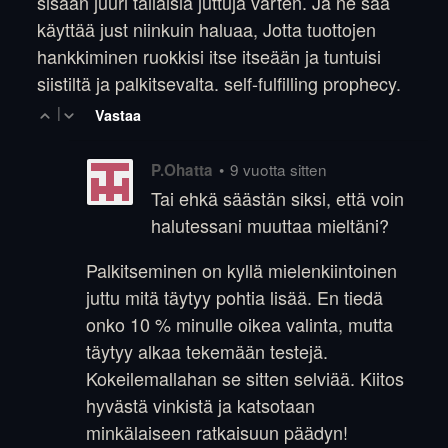
sisään juuri tällaisia juttuja varten. Ja ne saa
käyttää just niinkuin haluaa, Jotta tuottojen
hankkiminen ruokkisi itse itseään ja tuntuisi
siistiltä ja palkitsevalta. self-fulfilling prophecy.
|
Vastaa
•
9 vuotta sitten
P.Ohatta
Tai ehkä säästän siksi, että voin
halutessani muuttaa mieltäni?
Palkitseminen on kyllä mielenkiintoinen
juttu mitä täytyy pohtia lisää. En tiedä
onko 10 % minulle oikea valinta, mutta
täytyy alkaa tekemään testejä.
Kokeilemallahan se sitten selviää. Kiitos
hyvästä vinkistä ja katsotaan
minkälaiseen ratkaisuun päädyn!