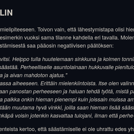
LIN
mielipiteeseen. Toivon vain, että lähestymistapa olisi h
 esimerkin vuoksi sama tilanne kahdella eri tavalla. Mol
stämisestä saa pääosin negatiivisen päätöksen:
vitsi. Helppo tulla huutelemaan sinkkuna ja kolmen tonnin
säästää. Perheelliselle asuntolainaan hukkuvalle pienitulo
va ja aivan mahdoton ajatus."
ssa aiheeseen. Erittäin mielenkiintoista. Itse olen valinn
aan panostan perheeseen ja haluan tehdä työtä, mistä pää
kka palkka onkin hieman pienempi kuin joissain muissa a
tään muutama hyvä vinkki, joilla saan hieman lisää sä
hkäpä voisin jotenkin kasvattaa tulojani, ilman että perh
ista kertoo, että säästämiselle ei ole uhrattu edes yht