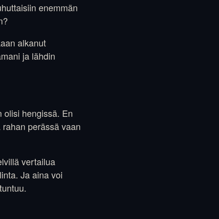
puhuttaisiin enemmän
n?
skaan alkanut
amani ja lähdin
 olisi hengissä. En
ytä rahan perässä vaan
lvillä vertailua
inta. Ja aina voi
tuntuu.