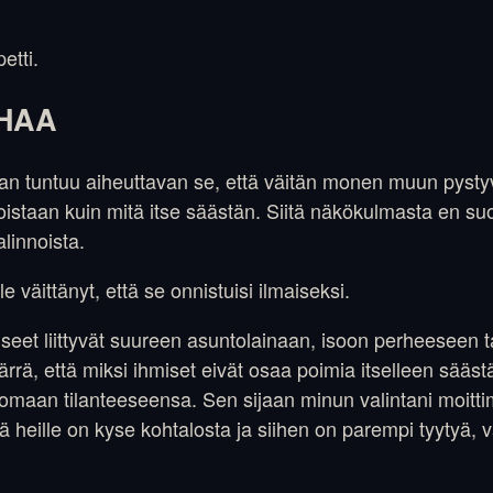
petti.
HAA
n tuntuu aiheuttavan se, että väitän monen muun pyst
oistaan kuin mitä itse säästän. Siitä näkökulmasta en su
alinnoista.
 väittänyt, että se onnistuisi ilmaiseksi.
eet liittyvät suureen asuntolainaan, isoon perheeseen t
rrä, että miksi ihmiset eivät osaa poimia itselleen sääst
 omaan tilanteeseensa. Sen sijaan minun valintani moitt
tä heille on kyse kohtalosta ja siihen on parempi tyytyä, 