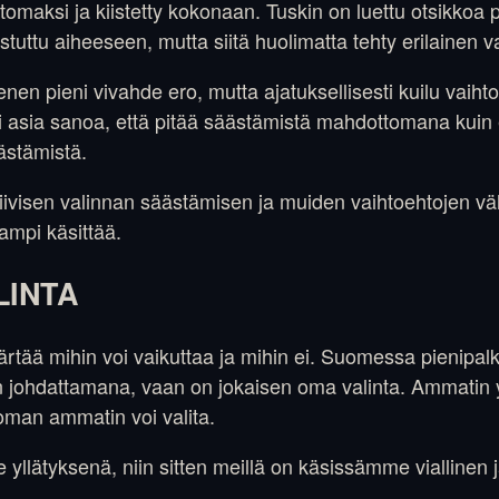
tomaksi ja kiistetty kokonaan. Tuskin on luettu otsikkoa
uttu aiheeseen, mutta siitä huolimatta tehty erilainen va
n pieni vivahde ero, mutta ajatuksellisesti kuilu vaihto
ri asia sanoa, että pitää säästämistä mahdottomana kuin e
ästämistä.
ivisen valinnan säästämisen ja muiden vaihtoehtojen vä
ampi käsittää.
LINTA
ärtää mihin voi vaikuttaa ja mihin ei. Suomessa pienipalk
n johdattamana, vaan on jokaisen oma valinta. Ammatin 
 oman ammatin voi valita.
e yllätyksenä, niin sitten meillä on käsissämme viallinen 