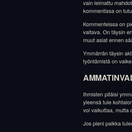
vain leimattu mahdot
kommentissa on tutust
Kommenteissa on piene
valtava. On täysin e
muut asiat ennen sä
Ymmärrän täysin akti
työntämistä on vaike
AMMATINVA
Ihmisten pitäisi ymm
yleensä tule kohtalo
voi vaikuttaa, mutta
Jos pieni palkka tule