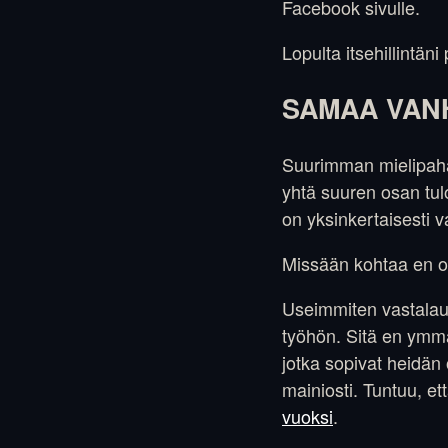
Facebook sivulle.
Lopulta itsehillintäni 
SAMAA VAN
Suurimman mielipaha
yhtä suuren osan tul
on yksinkertaisesti v
Missään kohtaa en ole
Useimmiten vastalaus
työhön. Sitä en ymmä
jotka sopivat heidän
mainiosti. Tuntuu, et
vuoksi
.