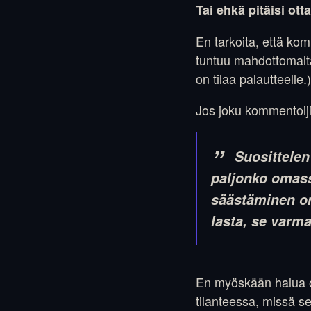
Tai ehkä pitäisi ott
En tarkoita, että ko
tuntuu mahdottomalta
on tilaa palautteelle.)
Jos joku kommentoijis
Suosittelen
paljonko omass
säästäminen on
lasta, se varmas
En myöskään halua ol
tilanteessa, missä s