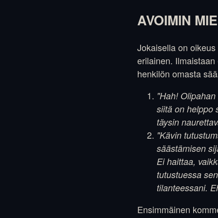
AVOIMIN MIE
Jokaisella on oikeus 
erilainen. Ilmaistaan
henkilön omasta sää
"Hah! Olipahan 
siitä on helppo 
täysin nauretta
"Kävin tutustuma
säästämisen sij
Ei haittaa, vai
tutustuessa sen
tilanteessani. E
Ensimmäinen kommente