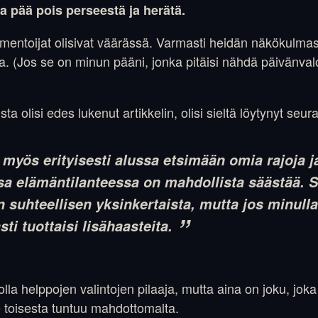
aa pää pois perseestä ja herätä.
mmentoijat olisivat väärässä. Varmasti heidän näkökulm
. (Jos se on minun pääni, jonka pitäisi nähdä päivänva
ta olisi edes lukenut artikkelin, olisi sieltä löytynyt seu
 myös erityisesti alussa etsimään omia rajoja 
a elämäntilanteessa on mahdollista säästää. 
 suhteellisen yksinkertaista, mutta jos minulla
ti tuottaisi lisähaasteita.
la helppojen valintojen pilaaja, mutta aina on joku, jo
e toisesta tuntuu mahdottomalta.