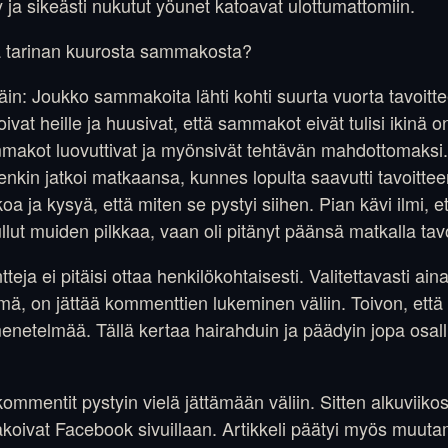
 ja sikeästi nukutut yöunet katoavat ulottumattomiin.
 tarinan kuurosta sammakosta?
in: Joukko sammakoita lähti kohti suurta vuorta tavoitte
ivat heille ja huusivat, että sammakot eivät tulisi ikinä 
makot luovuttivat ja myönsivät tehtävän mahdottomaksi.
nkin jatkoi matkaansa, kunnes lopulta saavutti tavoitteen
a ja kysyä, että miten se pystyi siihen. Pian kävi ilmi, 
ullut muiden pilkkaa, vaan oli pitänyt päänsä matkalla ta
eja ei pitäisi ottaa henkilökohtaisesti. Valitettavasti ain
ämä, on jättää kommenttien lukeminen väliin. Toivon, että
etelmää. Tällä kertaa hairahduin ja päädyin jopa osal
ommentit pystyin vielä jättämään väliin. Sitten alkuviiko
jakoivat Facebook sivuillaan. Artikkeli päätyi myös muuta