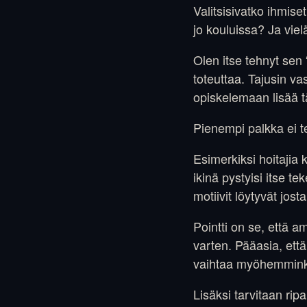
Valitsisivatko ihmis
jo kouluissa? Ja vie
Olen itse tehnyt sen 
toteuttaa. Tajusin va
opiskelemaan lisää tä
Pienempi palkka ei 
Esimerkiksi hoitajia
ikinä pystyisi itse t
motiivit löytyvät jost
Pointti on se, että am
varten. Pääasia, että
vaihtaa myöhemminkin
Lisäksi tarvitaan rip