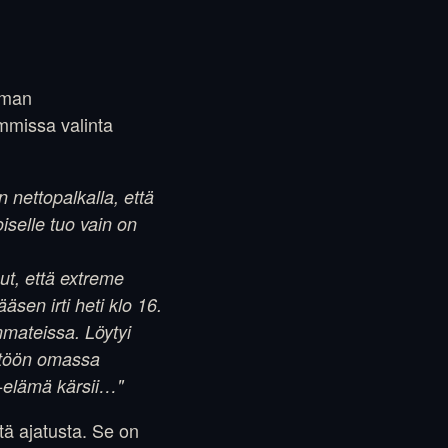
ieman
emmissa valinta
 nettopalkalla, että
iselle tuo vain on
ut, että extreme
sen irti heti klo 16.
mmateissa. Löytyi
ästöön omassa
e-elämä kärsii…"
ä ajatusta. Se on