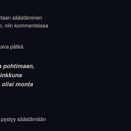
astaan säästäminen
lo, niin kommenteissa
raava pätkä:
ja pohtimaan,
Sinkkuna
 olisi monta
ka pystyy säästämään