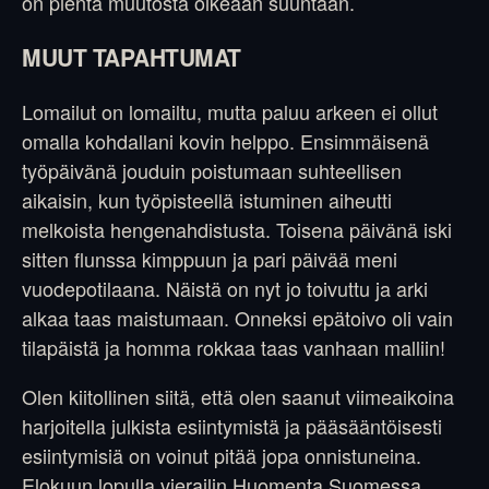
on pientä muutosta oikeaan suuntaan.
MUUT TAPAHTUMAT
Lomailut on lomailtu, mutta paluu arkeen ei ollut
omalla kohdallani kovin helppo. Ensimmäisenä
työpäivänä jouduin poistumaan suhteellisen
aikaisin, kun työpisteellä istuminen aiheutti
melkoista hengenahdistusta. Toisena päivänä iski
sitten flunssa kimppuun ja pari päivää meni
vuodepotilaana. Näistä on nyt jo toivuttu ja arki
alkaa taas maistumaan. Onneksi epätoivo oli vain
tilapäistä ja homma rokkaa taas vanhaan malliin!
Olen kiitollinen siitä, että olen saanut viimeaikoina
harjoitella julkista esiintymistä ja pääsääntöisesti
esiintymisiä on voinut pitää jopa onnistuneina.
Elokuun lopulla vierailin Huomenta Suomessa