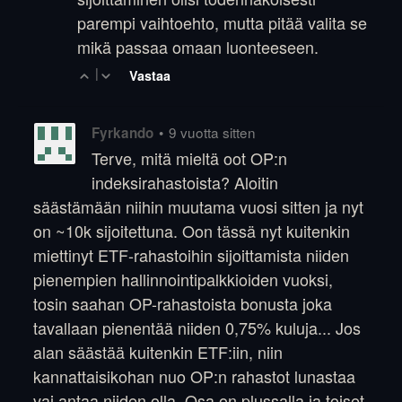
parempi vaihtoehto, mutta pitää valita se
mikä passaa omaan luonteeseen.
|
Vastaa
•
9 vuotta sitten
Fyrkando
Terve, mitä mieltä oot OP:n
indeksirahastoista? Aloitin
säästämään niihin muutama vuosi sitten ja nyt
on ~10k sijoitettuna. Oon tässä nyt kuitenkin
miettinyt ETF-rahastoihin sijoittamista niiden
pienempien hallinnointipalkkioiden vuoksi,
tosin saahan OP-rahastoista bonusta joka
tavallaan pienentää niiden 0,75% kuluja... Jos
alan säästää kuitenkin ETF:iin, niin
kannattaisikohan nuo OP:n rahastot lunastaa
vai antaa niiden olla. Osa on plussalla ja toiset