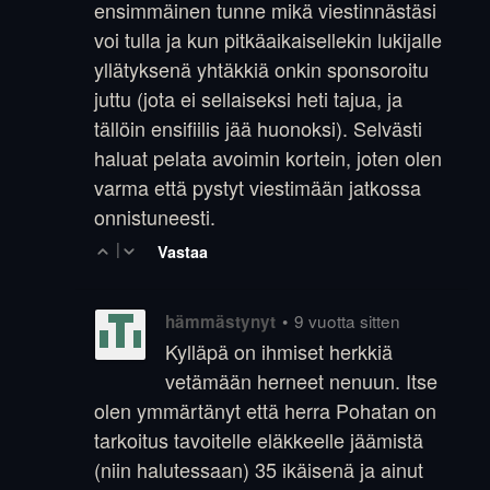
ensimmäinen tunne mikä viestinnästäsi
voi tulla ja kun pitkäaikaisellekin lukijalle
yllätyksenä yhtäkkiä onkin sponsoroitu
juttu (jota ei sellaiseksi heti tajua, ja
tällöin ensifiilis jää huonoksi). Selvästi
haluat pelata avoimin kortein, joten olen
varma että pystyt viestimään jatkossa
onnistuneesti.
|
Vastaa
•
9 vuotta sitten
hämmästynyt
Kylläpä on ihmiset herkkiä
vetämään herneet nenuun. Itse
olen ymmärtänyt että herra Pohatan on
tarkoitus tavoitelle eläkkeelle jäämistä
(niin halutessaan) 35 ikäisenä ja ainut