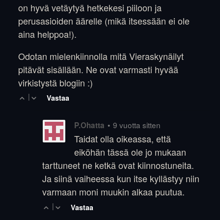
on hyvä vetäytyä hetkekesi piiloon ja
perusasioiden äärelle (mikä itsessään ei ole
aina helppoa!).
Odotan mielenkiinnolla mitä Vieraskynäilyt
pitävät sisällään. Ne ovat varmasti hyvää
virkistystä blogiin :)
|
Vastaa
•
9 vuotta sitten
P.Ohatta
Taidat olla oikeassa, että
eiköhän tässä ole jo mukaan
tarttuneet ne ketkä ovat kiinnostuneita.
Ja siinä vaiheessa kun itse kyllästyy niin
varmaan moni muukin alkaa puutua.
|
Vastaa