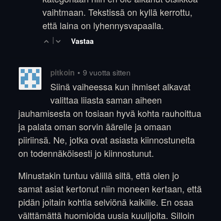
vaihtmaan. Tekstissä on kyllä kerrottu,
että laina on lyhennysvapaalla.
|
Vastaa
•
9 vuotta sitten
pitkoin
Siinä vaiheessa kun ihmiset alkavat
valittaa liiasta saman aiheen
jauhamisesta on tosiaan hyvä kohta rauhoittua
ja palata oman sorvin äärelle ja omaan
piiriinsä. Ne, jotka ovat asiasta kiinnostuneita
on todennäköisesti jo kiinnostunut.
Minustakin tuntuu välillä siltä, että olen jo
samat asiat kertonut niin moneen kertaan, että
pidän joitain kohtia selviönä kaikille. En osaa
välttämättä huomioida uusia kuulijoita. Silloin