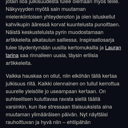
jotain iloa julkisuudesta tulee olemaan myös teille.
Näkyvyyden myötä sain muutaman
mielenkiintoisen yhteydenoton ja olen istuskellut
kahvikupin ääressä korvat kuuntelusta punoittaen.
Näistä keskusteluista pyrin muodostamaan
artikkeleita aikataulun salliessa. Inspiraatiosarja
tulee täydentymään uusilla kertomuksilla ja
Lauran
tarina
saa rinnalleen uusia, täysin erilisia
artikkeleita.
Vaikka hauskaa on ollut, niin eiköhän tällä kertaa
julkisuus riitä. Kaikki olennainen on tullut kerrottua
suurelle yleisölle jo useampaan kertaan. On
suhteellisen kuluttavaa ravata siellä täällä
varsinkin, kun itse stressaan tilaisuuksista aina
muutaman ylimääräisen päivän. Nyt näyttäisi
rauhoittuvan ja hyvä niin – ehtiipähän