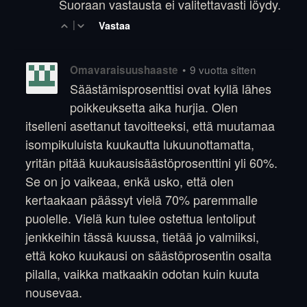
Suoraan vastausta ei valitettavasti löydy.
|
Vastaa
•
9 vuotta sitten
Omavaraisuushaaste
Säästämisprosenttisi ovat kyllä lähes
poikkeuksetta aika hurjia. Olen
itselleni asettanut tavoitteeksi, että muutamaa
isompikuluista kuukautta lukuunottamatta,
yritän pitää kuukausisäästöprosenttini yli 60%.
Se on jo vaikeaa, enkä usko, että olen
kertaakaan päässyt vielä 70% paremmalle
puolelle. Vielä kun tulee ostettua lentoliput
jenkkeihin tässä kuussa, tietää jo valmiiksi,
että koko kuukausi on säästöprosentin osalta
pilalla, vaikka matkaakin odotan kuin kuuta
nousevaa.