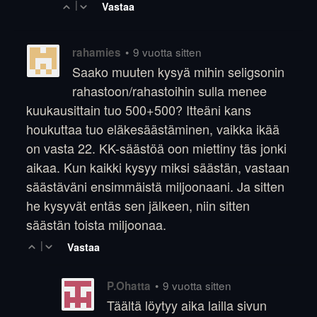
|
Vastaa
•
9 vuotta sitten
rahamies
Saako muuten kysyä mihin seligsonin
rahastoon/rahastoihin sulla menee
kuukausittain tuo 500+500? Itteäni kans
houkuttaa tuo eläkesäästäminen, vaikka ikää
on vasta 22. KK-säästöä oon miettiny täs jonki
aikaa. Kun kaikki kysyy miksi säästän, vastaan
säästäväni ensimmäistä miljoonaani. Ja sitten
he kysyvät entäs sen jälkeen, niin sitten
säästän toista miljoonaa.
|
Vastaa
•
9 vuotta sitten
P.Ohatta
Täältä löytyy aika lailla sivun