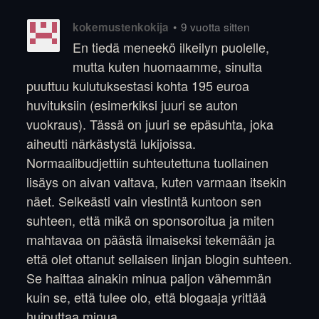
•
9 vuotta sitten
kokemustenkokija
En tiedä meneekö ilkeilyn puolelle,
mutta kuten huomaamme, sinulta
puuttuu kulutuksestasi kohta 195 euroa
huvituksiin (esimerkiksi juuri se auton
vuokraus). Tässä on juuri se epäsuhta, joka
aiheutti närkästystä lukijoissa.
Normaalibudjettiin suhteutettuna tuollainen
lisäys on aivan valtava, kuten varmaan itsekin
näet. Selkeästi vain viestintä kuntoon sen
suhteen, että mikä on sponsoroitua ja miten
mahtavaa on päästä ilmaiseksi tekemään ja
että olet ottanut sellaisen linjan blogin suhteen.
Se haittaa ainakin minua paljon vähemmän
kuin se, että tulee olo, että blogaaja yrittää
huiputtaa minua.