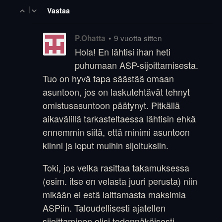
|
Vastaa
•
9 vuotta sitten
P.Ohatta
Hola! En lähtisi ihan heti
puhumaan ASP-sijoittamisesta.
Tuo on hyvä tapa säästää omaan
asuntoon, jos on laskutehtävät tehnyt
omistusasuntoon päätynyt. Pitkällä
aikavälillä tarkasteltaessa lähtisin ehkä
ennemmin siitä, että minimi asuntoon
kiinni ja loput muihin sijoituksiin.
Toki, jos velka rasittaa takamuksessa
(esim. itse en velasta juuri perusta) niin
mikään ei estä laittamasta maksimia
ASPiin. Taloudellisesti ajatellen
sijoittaminen olisi todennäköisesti