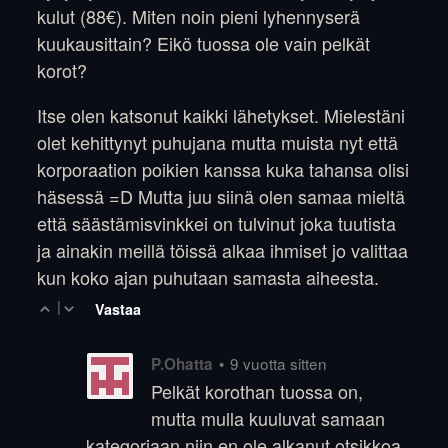
kulut (88€). Miten noin pieni lyhennyserä
kuukausittain? Eikö tuossa ole vain pelkät
korot?
Itse olen katsonut kaikki lähetykset. Mielestäni
olet kehittynyt puhujana mutta muista nyt että
korporaation poikien kanssa kuka tahansa olisi
häsessä =D Mutta juu siinä olen samaa mieltä
että säästämisvinkkei on tulvinut joka tuutista
ja ainakin meillä töissä alkaa ihmiset jo valittaa
kun koko ajan puhutaan samasta aiheesta.
|
Vastaa
•
9 vuotta sitten
P.Ohatta
Pelkät korothan tuossa on,
mutta mulla kuuluvat samaan
kategoriaan niin en ole alkanut otsikkoa