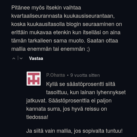
Pitänee myös itsekin vaihtaa
kvartaaliseurannasta kuukausiseurantaan,
koska kuukausitasolla blogin seuraaminen on
erittäin mukavaa etenkin kun itselläsi on aina
tämän tarkalleen sama muoto. Saatan ottaa
mallia enemmän tai enemmän ;)
|
Vastaa
•
9 vuotta sitten
P.Ohatta
Kyllä se säästöprosentti siitä
tasoittuu, kun lainan lyhennykset
jatkuvat. Säästöprosenttia ei paljon
kannata surra, jos hyvä reissu on
tiedossa!
Ja siitä vain mallia, jos sopivalta tuntuu!