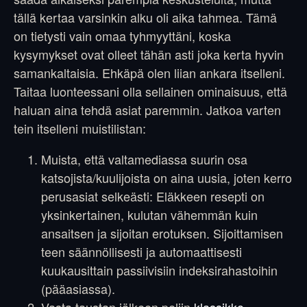
tällä kertaa varsinkin alku oli aika tahmea. Tämä
on tietysti vain omaa tyhmyyttäni, koska
kysymykset ovat olleet tähän asti joka kerta hyvin
samankaltaisia. Ehkäpä olen liian ankara itselleni.
Taitaa luonteessani olla sellainen ominaisuus, että
haluan aina tehdä asiat paremmin. Jatkoa varten
tein itselleni muistilistan:
Muista, että valtamediassa suurin osa
katsojista/kuulijoista on aina uusia, joten kerro
perusasiat selkeästi: Eläkkeen resepti on
yksinkertainen, kulutan vähemmän kuin
ansaitsen ja sijoitan erotuksen. Sijoittamisen
teen säännöllisesti ja automaattisesti
kuukausittain passiivisiin indeksirahastoihin
(pääasiassa).
Vasta taustan jälkeen peliin
klassikko