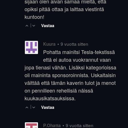
sijaan olen aivan samaa mieltä, että
opiksi pitää ottaa ja laittaa viestintä
kuntoon!
|
Vastaa
•
9 vuotta sitten
Kuura
Pohatta mainitsi Tesla-tekstissä
että ei autoa vuokrannut vaan
jopa tienasi vähän. Lisäksi kategorioissa
oli maininta sponsoroinnista. Uskaltaisin
väittää että tämän kaverin tulot ja menot
on pennilleen rehellisiä näissä
kuukausikatsauksissa.
|
Vastaa
•
9 vuotta sitten
P.Ohatta