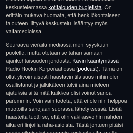
keskustelemassa
kotitalouden budjetista
. On
erittäin mukava huomata, että henkilökohtaiseen
talouteen liittyvä keskustelu lisääntyy myös
valtamedioissa.
Seuraava vierailu mediassa meni syyskuun
puolelle, mutta otetaan se tähän samaan
ajankohtaisuuden johdosta.
Kävin kääntymässä
Radio Rockin Korporaatiossa (
podcast
). Tämä on
ollut ylivoimaisesti haastavin tilaisuus mihin olen
osallistunut ja jälkikäteen tulvii aina mieleen
ajatuksia siitä mitä kaikkea olisi voinut sanoa
paremmin. Voin vain todeta, että ei ole niin helppoa
muotoilla sanojaan suorassa lähetyksessä. Lisää
haasteita tuotti se, että olin vakikasvoihin nähden
aika eri linjoilla raha-asioista. Tästä johtuen pitäisi
saada aikaiseksi parempia keskusteluita, mutta