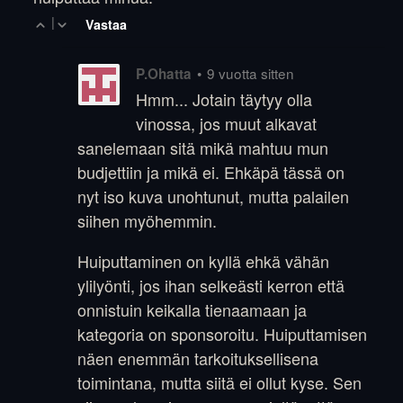
|
Vastaa
•
9 vuotta sitten
P.Ohatta
Hmm... Jotain täytyy olla
vinossa, jos muut alkavat
sanelemaan sitä mikä mahtuu mun
budjettiin ja mikä ei. Ehkäpä tässä on
nyt iso kuva unohtunut, mutta palailen
siihen myöhemmin.
Huiputtaminen on kyllä ehkä vähän
ylilyönti, jos ihan selkeästi kerron että
onnistuin keikalla tienaamaan ja
kategoria on sponsoroitu. Huiputtamisen
näen enemmän tarkoituksellisena
toimintana, mutta siitä ei ollut kyse. Sen