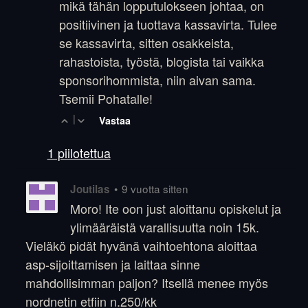
mikä tähän lopputulokseen johtaa, on
positiivinen ja tuottava kassavirta. Tulee
se kassavirta, sitten osakkeista,
rahastoista, työstä, blogista tai vaikka
sponsorihommista, niin aivan sama.
Tsemii Pohatalle!
|
Vastaa
1 piilotettua
•
9 vuotta sitten
Joutilas
Moro! Ite oon just aloittanu opiskelut ja
ylimääräistä varallisuutta noin 15k.
Vieläkö pidät hyvänä vaihtoehtona aloittaa
asp-sijoittamisen ja laittaa sinne
mahdollisimman paljon? Itsellä menee myös
nordnetin etfiin n.250/kk