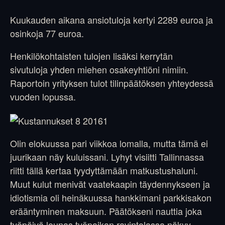
Kuukauden aikana ansiotuloja kertyi 2289 euroa ja
osinkoja 77 euroa.
Henkilökohtaisten tulojen lisäksi kerrytän
sivutuloja yhden miehen osakeyhtiöni nimiin.
Raportoin yrityksen tulot tilinpäätöksen yhteydessä
vuoden lopussa.
Olin elokuussa pari viikkoa lomalla, mutta tämä ei
juurikaan näy kuluissani. Lyhyt visiitti Tallinnassa
riitti tällä kertaa tyydyttämään matkustushaluni.
Muut kulut menivät vaatekaapin täydennykseen ja
idiotismia oli heinäkuussa hankkimani parkkisakon
erääntyminen maksuun. Päätökseni nauttia joka
työpäivä lounas työpaikan ravintolassa näkyy